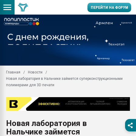
ПЕРЕЙТИ НА ФОРУМ
Продажа готового бизн
производство SPC лам
цикла
29.07.2026 ФРП помог 
заводу пластмасс" зах
ППЭ
Главная
Новости
Помощь в подборе мат
Новая лаборатория в Нальчике займется суперконструкционными
Вакуум-формовочные 
полимерами для 3D печати
ближайшее подмосковье
Подмосковье, Москва
28.07.2026 Автоматиза
первый план в перераб
пластмасс
Новая лаборатория в
28.07.2026 "Техноникол
Нальчике займется
ситуацией на строител