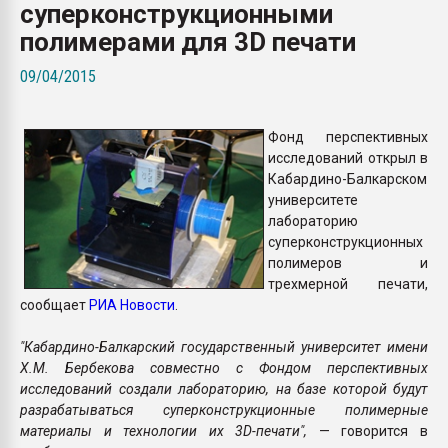
суперконструкционными
Всё, что касается выду
бутылок
полимерами для 3D печати
09/04/2015
ПЕРЕЙТИ НА 
Фонд перспективных
исследований открыл в
Кабардино-Балкарском
университете
лабораторию
суперконструкционных
полимеров и
трехмерной печати,
сообщает
РИА Новости
.
"Кабардино-Балкарский государственный университет имени
Х.М. Бербекова совместно с Фондом перспективных
исследований создали лабораторию, на базе которой будут
разрабатываться суперконструкционные полимерные
материалы и технологии их 3D-печати",
— говорится в