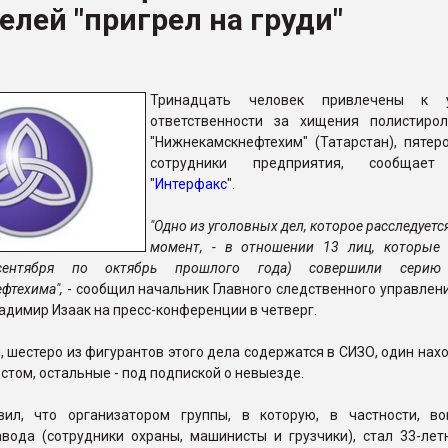
елей "пригрел на груди"
ва ПЭТ
ФОРУМ
Тринадцать человек привлечены к у
ответственности за хищения полистир
"Нижнекамскнефтехим" (Татарстан), пятеро
сотрудники предприятия, сообщает
"
Интерфакс
".
"Одно из уголовных дел, которое расследуетс
момент, - в отношении 13 лиц, которые 
сентября по октябрь прошлого года) совершили сери
фтехима",
- сообщил начальник Главного следственного управлен
адимир Изаак на пресс-конференции в четверг.
, шестеро из фигурантов этого дела содержатся в СИЗО, один нах
том, остальные - под подпиской о невыезде.
вил, что организатором группы, в которую, в частности, в
авода (сотрудники охраны, машинисты и грузчики), стал 33-лет