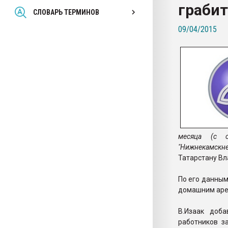
грабит
Всё, что касается выду
СЛОВАРЬ ТЕРМИНОВ
бутылок
09/04/2015
ПЕРЕЙТИ НА 
месяца (с 
"Нижнекамскне
Татарстану Вл
По его данным
домашним арес
В.Изаак доба
работников з