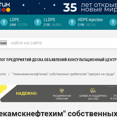
LDPE
LLDPE
HDPE injection
2490
27,71%
2150
26,05%
2190
25,11%
еса -
ината полного
"Ижевскому
ватить рынок
ЛОГ ПРЕДПРИЯТИЙ
ДОСКА ОБЪЯВЛЕНИЙ
КОНСУЛЬТАЦИОННЫЙ ЦЕНТР
ериала
машины:
ости
"Нижнекамскнефтехим" собственных грабителей "пригрел на груди"
, с.-в.
ция выходит на
отке
ь" довольна
екамскнефтехим" собственны
ьном рынке