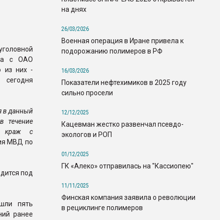
на днях
26/03/2026
Военная операция в Иране привела к
головной
подорожанию полимеров в РФ
ола с ОАО
 из них -
16/03/2026
 сегодня
Показатели нефтехимиков в 2025 году
сильно просели
я в данный
12/12/2025
в течение
Кацевман жестко развенчал псевдо-
ю краж с
экологов и РОП
ия МВД по
01/12/2025
ГК «Алеко» отправилась на "Кассиопею"
одится под
11/11/2025
Финская компания заявила о революции
ошли пять
в рециклинге полимеров
ний ранее