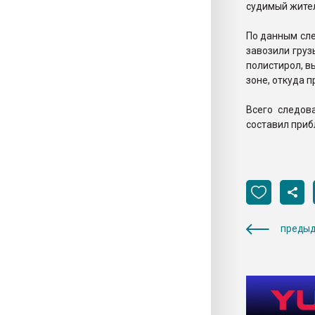
судимый жите
По данным сле
завозили груз
полистирол, в
зоне, откуда 
Всего следов
составил приб
предыд