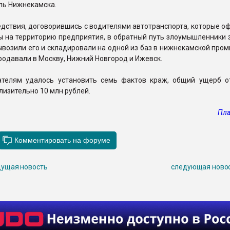
ль Нижнекамска.
дствия, договорившись с водителями автотранспорта, которые о
ы на территорию предприятия, в обратный путь злоумышленники 
ывозили его и складировали на одной из баз в нижнекамской пр
продавали в Москву, Нижний Новгород и Ижевск.
ателям удалось установить семь фактов краж, общий ущерб о
лизительно 10 млн рублей.
Пла
ущая новость
следующая ново