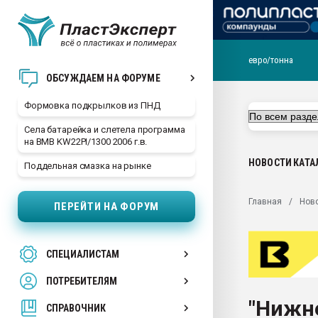
евро/тонна
Продажа готового бизн
ОБСУЖДАЕМ НА ФОРУМЕ
производство SPC лам
цикла
Формовка подкрылков из ПНД
29.07.2026 ФРП помог 
Села батарейка и слетела программа
заводу пластмасс" зах
на BMB KW22PI/1300 2006 г.в.
ППЭ
НОВОСТИ
КАТА
Поддельная смазка на рынке
Помощь в подборе мат
Вакуум-формовочные 
Главная
Нов
ПЕРЕЙТИ НА ФОРУМ
ближайшее подмосковье
Подмосковье, Москва
28.07.2026 Автоматиза
СПЕЦИАЛИСТАМ
первый план в перераб
пластмасс
ПОТРЕБИТЕЛЯМ
28.07.2026 "Техноникол
"Нижн
ситуацией на строител
СПРАВОЧНИК