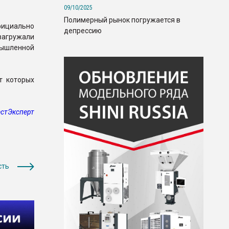
09/10/2025
Полимерный рынок погружается в
фициально
депрессию
загружали
омышленной
т которых
стЭксперт
сть