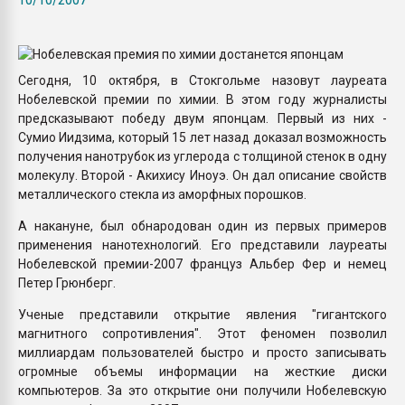
Armaloy PC/ABS-1IM че
ПЕРЕЙТИ НА 
Сегодня, 10 октября, в Стокгольме назовут лауреата
Нобелевской премии по химии. В этом году журналисты
предсказывают победу двум японцам. Первый из них -
Сумио Иидзима, который 15 лет назад доказал возможность
получения нанотрубок из углерода с толщиной стенок в одну
молекулу. Второй - Акихису Иноуэ. Он дал описание свойств
металлического стекла из аморфных порошков.
А накануне, был обнародован один из первых примеров
применения нанотехнологий. Его представили лауреаты
Нобелевской премии-2007 француз Альбер Фер и немец
Петер Грюнберг.
Ученые представили открытие явления "гигантского
магнитного сопротивления". Этот феномен позволил
миллиардам пользователей быстро и просто записывать
огромные объемы информации на жесткие диски
компьютеров. За это открытие они получили Нобелевскую