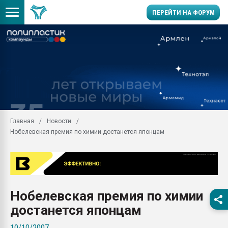
ПЕРЕЙТИ НА ФОРУМ
Помощь в подборе мат
Вакуум-формовочные 
ближайшее подмосковье
Подмосковье, Москва
28.07.2026 Автоматиза
первый план в перераб
Главная
Новости
пластмасс
Нобелевская премия по химии достанется японцам
28.07.2026 "Техноникол
ситуацией на строител
Всё, что касается выду
бутылок
Нобелевская премия по химии
Материал поверхности 
вакуумного формовани
достанется японцам
Продам отходы Компо
10/10/2007
поликарбоната и АБС-п