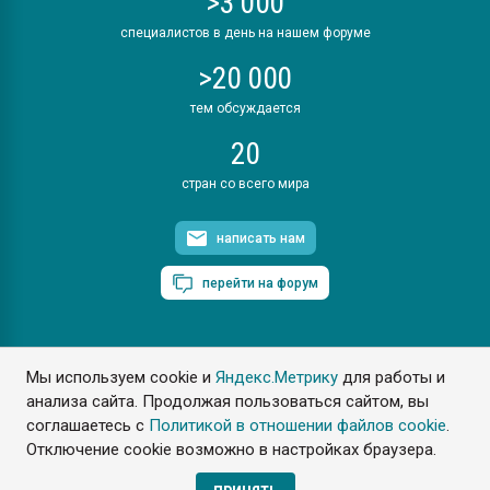
>3 000
специалистов в день на нашем форуме
>20 000
тем обсуждается
20
стран со всего мира
написать нам
перейти на форум
Мы используем cookie и
Яндекс.Метрику
для работы и
ПластЭксперт © 2006. Все права защищены
анализа сайта. Продолжая пользоваться сайтом, вы
Разрешается копирование материалов сайта с обязательной
ссылкой на www.e-plastic.ru
соглашаетесь с
Политикой в отношении файлов cookie
.
Отключение cookie возможно в настройках браузера.
Разработка сайта