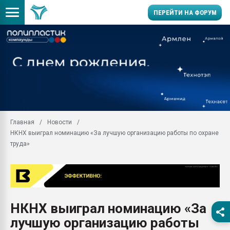
ПЕРЕЙТИ НА ФОРУМ
Продажа готового бизн
производство SPC лам
цикла
29.07.2026 ФРП помог 
заводу пластмасс" зах
ППЭ
Главная
Новости
Помощь в подборе мат
НКНХ выиграл номинацию «За лучшую организацию работы по охране
Вакуум-формовочные 
труда»
ближайшее подмосковье
Подмосковье, Москва
28.07.2026 Автоматиза
первый план в перераб
пластмасс
НКНХ выиграл номинацию «За
28.07.2026 "Техноникол
лучшую организацию работы
ситуацией на строител