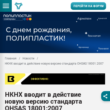
ПЕРЕЙТИ НА ФОРУМ
Продажа готового бизн
производство SPC лам
цикла
29.07.2026 ФРП помог 
заводу пластмасс" зах
ППЭ
Главная
Новости
Помощь в подборе мат
НКНХ вводит в действие новую версию стандарта OHSAS 18001:2007
Вакуум-формовочные 
ближайшее подмосковье
Подмосковье, Москва
28.07.2026 Автоматиза
первый план в перераб
НКНХ вводит в действие
пластмасс
новую версию стандарта
28.07.2026 "Техноникол
ситуацией на строител
OHSAS 18001:2007