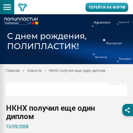
ПЕРЕЙТИ НА ФОРУМ
Помощь в подборе мат
Вакуум-формовочные 
ближайшее подмосковье
Подмосковье, Москва
28.07.2026 Автоматиза
первый план в перераб
Главная
Новости
НКНХ получил еще один диплом
пластмасс
28.07.2026 "Техноникол
ситуацией на строител
Всё, что касается выду
бутылок
НКНХ получил еще один
Материал поверхности 
диплом
вакуумного формовани
15/09/2008
Продам отходы Компо
поликарбоната и АБС-п