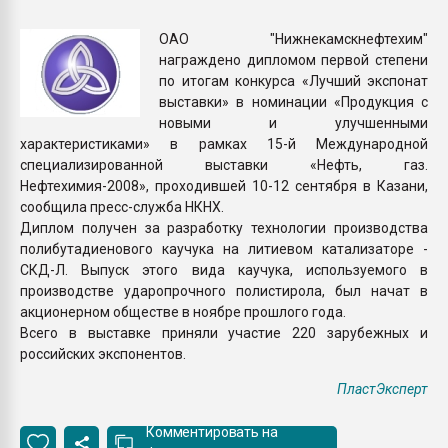
Armaloy PC/ABS-1IM че
ОАО "Нижнекамскнефтехим"
награждено дипломом первой степени
ПЕРЕЙТИ НА 
по итогам конкурса «Лучший экспонат
выставки» в номинации «Продукция с
новыми и улучшенными
характеристиками» в рамках 15-й Международной
специализированной выставки «Нефть, газ.
Нефтехимия-2008», проходившей 10-12 сентября в Казани,
сообщила пресс-служба НКНХ.
Диплом получен за разработку технологии производства
полибутадиенового каучука на литиевом катализаторе -
СКД-Л. Выпуск этого вида каучука, используемого в
производстве ударопрочного полистирола, был начат в
акционерном обществе в ноябре прошлого года.
Всего в выставке приняли участие 220 зарубежных и
российских экспонентов.
ПластЭксперт
Комментировать на