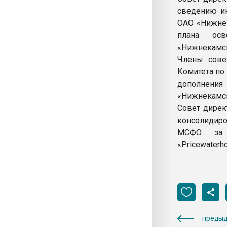
сведению ин
ОАО «Нижнек
плана ос
«Нижнекамс
Члены сове
Комитета по 
дополнен
«Нижнекамс
Совет дирек
консолидиро
МСФО за 
«Pricewaterh
предыд