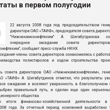
таты в первом полугодии
ва ПЭТ
ФОРУМ
22 августа 2008 года под председательством гене
директора ОАО «ТАИФ», председателя совета директ
"Нижнекамскнефтехим" А. Шигабутдинова сос
очередное заседание совета директор
нефтехим", сообщает пресс-служба НКНХ.
аседания члены совета директоров ознакомились с работо
оизводства полистиролов и ходом строительства прои
ль совета директоров ОАО «Нижнекамскнефтехим», ген
О «ТАИФ» А. Шигабутдинов отметил, что результаты ув
все ожидания и вселяют уверенность в благополучном
Выбран правильный путь, и сделан еще один серьезн
ционерного общества.
ы итоги финансово-хозяйственной деятельности в
008 года. За отчетный период компанией выработано 