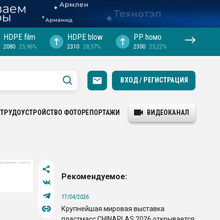
HDPE film
HDPE blow
PP hомо
2080
25,96%
2310
28,57%
2300
25,22%
ВХОД / РЕГИСТРАЦИЯ
ТРУДОУСТРОЙСТВО
ФОТОРЕПОРТАЖИ
ВИДЕОКАНАЛ
Рекомендуемое:
17/04/2026
Крупнейшая мировая выставка
пластмасс CHINAPLAS 2026 открывается