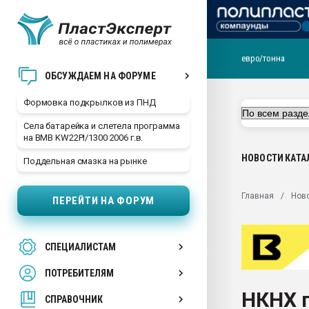
евро/тонна
Продажа готового бизн
ОБСУЖДАЕМ НА ФОРУМЕ
производство SPC лам
цикла
Формовка подкрылков из ПНД
29.07.2026 ФРП помог 
Села батарейка и слетела программа
заводу пластмасс" зах
на BMB KW22PI/1300 2006 г.в.
ППЭ
НОВОСТИ
КАТА
Поддельная смазка на рынке
Помощь в подборе мат
Вакуум-формовочные 
Главная
Нов
ПЕРЕЙТИ НА ФОРУМ
ближайшее подмосковье
Подмосковье, Москва
28.07.2026 Автоматиза
СПЕЦИАЛИСТАМ
первый план в перераб
пластмасс
ПОТРЕБИТЕЛЯМ
28.07.2026 "Техноникол
НКНХ 
ситуацией на строител
СПРАВОЧНИК