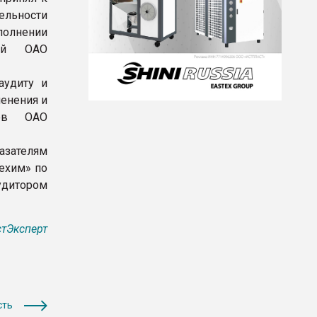
ельности
полнении
ний ОАО
аудиту и
менения и
ров ОАО
азателям
ехим» по
дитором
тЭксперт
сть