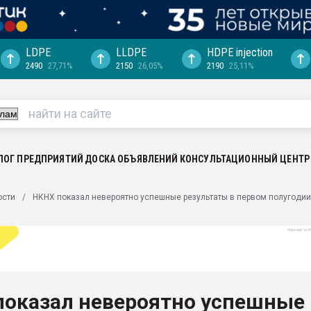
LDPE
LLDPE
HDPE injection
2490
27,71%
2150
26,05%
2190
25,11%
еса -
ината полного
"Ижевскому
ватить рынок
ЛОГ ПРЕДПРИЯТИЙ
ДОСКА ОБЪЯВЛЕНИЙ
КОНСУЛЬТАЦИОННЫЙ ЦЕНТР
ериала
машины:
ости
НКНХ показал невероятно успешные результаты в первом полугодии
, с.-в.
ция выходит на
отке
ь" довольна
показал невероятно успешные
ьном рынке