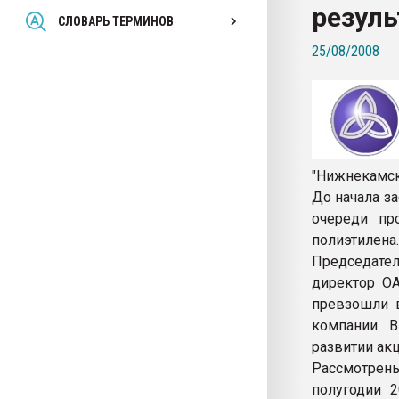
резуль
Всё, что касается выду
СЛОВАРЬ ТЕРМИНОВ
бутылок
25/08/2008
ПЕРЕЙТИ НА 
"Нижнекамск
До начала з
очереди пр
полиэтилена.
Председате
директор ОА
превзошли 
компании. 
развитии ак
Рассмотрен
полугодии 2