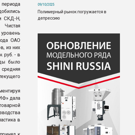
 периода
09/10/2025
добились
Полимерный рынок погружается в
депрессию
и СКД-Н,
. Чистая
т уровень
года ОАО
в, из них
 руб. - в
жды было
средняя
 текущего
ментируя
АИФ» дала
товарной
зводства
ластика в
принял к