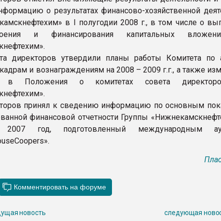
формацию о результатах финансово-хозяйственной деят
амскнефтехим» в I полугодии 2008 г., в том числе о вы
воения и финансирования капитальных вложе
кнефтехим».
та директоров утвердили планы работы Комитета по 
кадрам и вознаграждениям на 2008 – 2009 г.г., а также из
ия в Положения о комитетах совета директо
кнефтехим».
торов принял к сведению информацию по основным пок
ванной финансовой отчетности Группы «Нижнекамскнефт
2007 год, подготовленный международным ау
ouseCoopers».
Плас
ущая новость
следующая ново