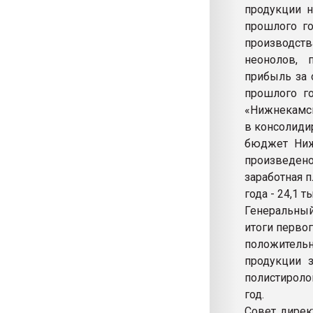
продукции н
прошлого го
производств
неонолов, 
прибыль за 
прошлого г
«Нижнекамск
в консолидир
бюджет Ниж
произведен
заработная п
года - 24,1 т
Генеральный
итоги первог
положительн
продукции з
полистироло
год.
Совет дирек