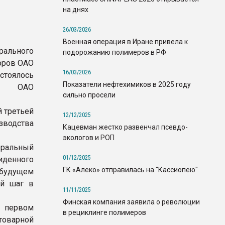
на днях
26/03/2026
Военная операция в Иране привела к
рального
подорожанию полимеров в РФ
оров ОАО
16/03/2026
тоялось
Показатели нефтехимиков в 2025 году
ов ОАО
сильно просели
й третьей
12/12/2025
зводства
Кацевман жестко развенчал псевдо-
экологов и РОП
еральный
01/12/2025
иденного
ГК «Алеко» отправилась на "Кассиопею"
 будущем
ый шаг в
11/11/2025
Финская компания заявила о революции
 первом
в рециклинге полимеров
товарной