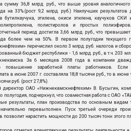
а сумму 36,8 млрд. руб., что выше уровня аналогичного
да на 33%.(рост 9,2 млрд. руб.) Наилучших результатов 
а бутилкаучука, этилена, окиси этилена, каучуков СКИ 
полипропилена, полистиролов и простых полиэфиров
отчетный период достигла 3,66 млрд. руб., что превышае
ода более чем на 50%. В первом полугодии текущего 
нефтехим» перечислил около 3 млрд. руб. налогов и сборо
ованный бюджет республики - 1,6 млрд. руб., в т.ч. 203 млн.
некамска. За 6 месяцев 2008 года в компании два
о повышение заработной платы работников. Если 
лата в июне 2007 г. составляла 18,8 тысячи руб., то в июне
ысячи руб. (рост 27,8%).
 директор ОАО «Нижнекамскнефтехим» В. Бусыгин, ком
о полугодия, подчеркнул, что совместная работа с ОАО «Т
ые результаты, план производства по основным видам 
начительно перевыполнен. Пуск третьей очереди прои
в позволит нарастить мощности до 200 тысяч тонн этого п
торов отметил впечатляющие результаты деятельности и 