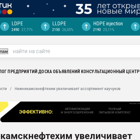
LDPE
LLDPE
HDPE injection
2490
27,71%
2150
26,05%
2190
25,11%
еса -
ината полного
"Ижевскому
ватить рынок
ЛОГ ПРЕДПРИЯТИЙ
ДОСКА ОБЪЯВЛЕНИЙ
КОНСУЛЬТАЦИОННЫЙ ЦЕНТР
ериала
машины:
ости
Нижнекамскнефтехим увеличивает ассортимент каучуков
, с.-в.
ция выходит на
отке
ь" довольна
камскнефтехим увеличивает
ьном рынке