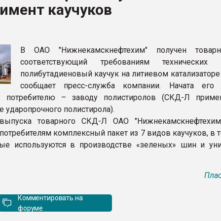
имент каучуков
ва ПЭТ
ФОРУМ
В ОАО "Нижнекамскнефтехим" получен товарны
соответствующий требованиям технических у
полибутадиеновый каучук на литиевом катализаторе
сообщает пресс-служба компании. Начата его 
у потребителю – заводу полистиролов (СКД-Л приме
е ударопрочного полистирола).
выпуска товарного СКД-Л ОАО "Нижнекамскнефтехим
потребителям комплексный пакет из 7 видов каучуков, в 
рые используются в производстве «зеленых» шин и ун
Плас
Комментировать на
форуме