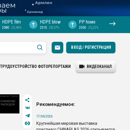
HDPE film
HDPE blow
PP hомо
2080
25,96%
2310
28,57%
2300
25,22%
ВХОД / РЕГИСТРАЦИЯ
ТРУДОУСТРОЙСТВО
ФОТОРЕПОРТАЖИ
ВИДЕОКАНАЛ
Рекомендуемое:
17/04/2026
Крупнейшая мировая выставка
пластмасс CHINAPLAS 2026 открывается