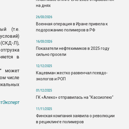
на днях
26/03/2026
Военная операция в Иране привела к
й (т.е.
подорожанию полимеров в РФ
словий)
16/03/2026
 (СКД-Л),
Показатели нефтехимиков в 2025 году
отгрузка
сильно просели
няется в
12/12/2025
" может
Кацевман жестко развенчал псевдо-
том числе
экологов и РОП
икальных
01/12/2025
ГК «Алеко» отправилась на "Кассиопею"
тЭксперт
11/11/2025
Финская компания заявила о революции
в рециклинге полимеров