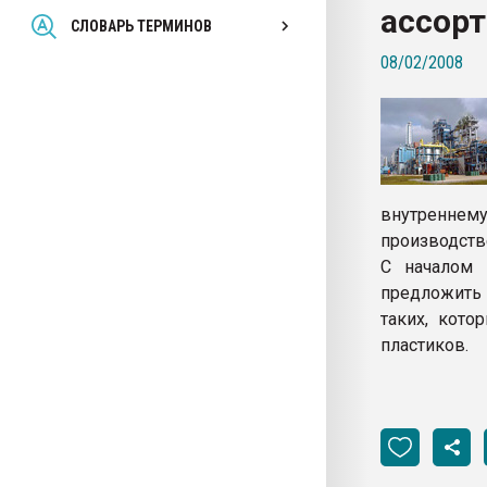
ассорт
Всё, что касается выду
СЛОВАРЬ ТЕРМИНОВ
бутылок
08/02/2008
ПЕРЕЙТИ НА 
внутреннем
производств
С началом 
предложить 
таких, кото
пластиков.