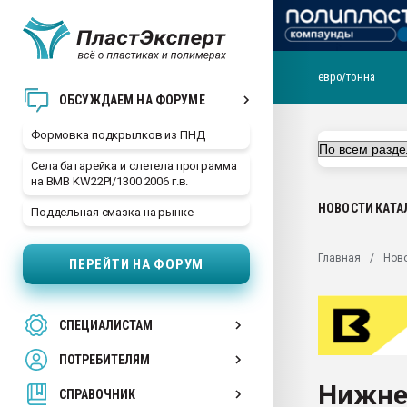
евро/тонна
Продажа готового бизн
ОБСУЖДАЕМ НА ФОРУМЕ
производство SPC лам
цикла
Формовка подкрылков из ПНД
29.07.2026 ФРП помог 
Села батарейка и слетела программа
заводу пластмасс" зах
на BMB KW22PI/1300 2006 г.в.
ППЭ
НОВОСТИ
КАТА
Поддельная смазка на рынке
Помощь в подборе мат
Вакуум-формовочные 
Главная
Нов
ПЕРЕЙТИ НА ФОРУМ
ближайшее подмосковье
Подмосковье, Москва
28.07.2026 Автоматиза
СПЕЦИАЛИСТАМ
первый план в перераб
пластмасс
ПОТРЕБИТЕЛЯМ
28.07.2026 "Техноникол
Нижне
ситуацией на строител
СПРАВОЧНИК