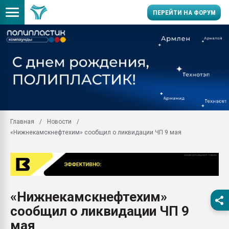
ПЕРЕЙТИ НА ФОРУМ
Помощь в подборе мат
Вакуум-формовочные 
ближайшее подмосковье
Подмосковье, Москва
28.07.2026 Автоматиза
первый план в перераб
Главная
Новости
пластмасс
«Нижнекамскнефтехим» сообщил о ликвидации ЧП 9 мая
28.07.2026 "Техноникол
ситуацией на строител
Всё, что касается выду
бутылок
«Нижнекамскнефтехим»
Материал поверхности 
вакуумного формовани
сообщил о ликвидации ЧП 9
Продам отходы Компо
мая
поликарбоната и АБС-п