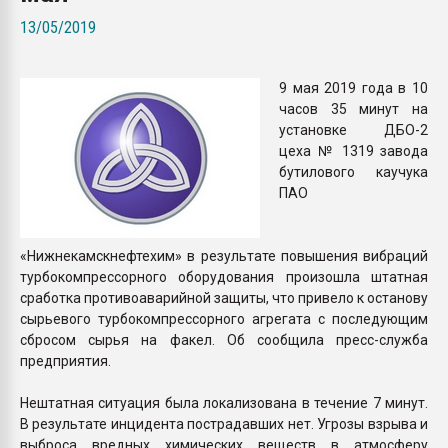
Armaloy PC/ABS-1IM че
13/05/2019
ПЕРЕЙТИ НА 
9 мая 2019 года в 10
часов 35 минут на
установке ДБО-2
цеха № 1319 завода
бутилового каучука
ПАО
«Нижнекамскнефтехим» в результате повышения вибраций
турбокомпрессорного оборудования произошла штатная
сработка противоаварийной защиты, что привело к останову
сырьевого турбокомпрессорного агрегата с последующим
сбросом сырья на факел. Об сообщила пресс-служба
предприятия.
Нештатная ситуация была локализована в течение 7 минут.
В результате инцидента пострадавших нет. Угрозы взрыва и
выброса вредных химических веществ в атмосферу