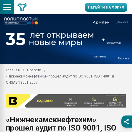
ПЕРЕЙТИ НА ФОРУМ
29.07.2026 ФРП помог 
заводу пластмасс" зах
ППЭ
Помощь в подборе мат
Вакуум-формовочные 
ближайшее подмосковье
Главная
Новости
Подмосковье, Москва
«Нижнекамскнефтехим» прошел аудит по ISO 9001, ISO 14001 и
28.07.2026 Автоматиза
OHSAS 18001:2007
первый план в перераб
пластмасс
28.07.2026 "Техноникол
ситуацией на строител
Всё, что касается выду
«Нижнекамскнефтехим»
бутылок
прошел аудит по ISO 9001, ISO
Материал поверхности 