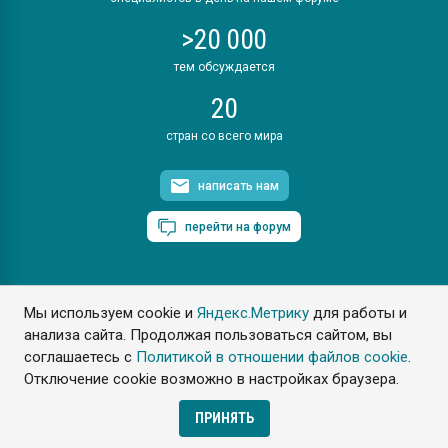
>20 000
тем обсуждается
20
стран со всего мира
написать нам
перейти на форум
Мы используем cookie и
Яндекс.Метрику
для работы и
ПластЭксперт © 2006. Все права защищены
анализа сайта. Продолжая пользоваться сайтом, вы
Разрешается копирование материалов сайта с обязательной
ссылкой на www.e-plastic.ru
соглашаетесь с
Политикой в отношении файлов cookie
.
Отключение cookie возможно в настройках браузера.
Разработка сайта
ПРИНЯТЬ