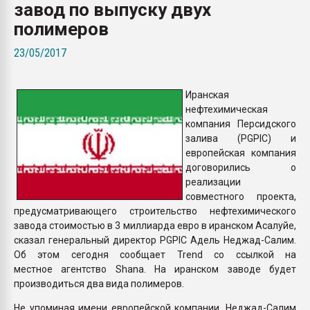
завод по выпуску двух
26.07.2022 "Сибирский т
намного дороже
полимеров
23/05/2017
ПЕРЕЙТИ НА 
Иранская
нефтехимическая
компания Персидского
залива (PGPIC) и
европейская компания
договорились о
реализации
совместного проекта,
предусматривающего строительство нефтехимического
завода стоимостью в 3 миллиарда евро в иранском Асалуйе,
сказал генеральный директор PGPIC Адель Неджад-Салим.
Об этом сегодня сообщает Trend со ссылкой на
местное агентство Shana. На иранском заводе будет
производиться два вида полимеров.
Не упоминая имени европейской компании, Неджад-Салим