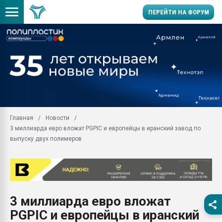
ПЕРЕЙТИ НА ФОРУМ
Вакуум-формовочные 
ближайшее подмосковье
Подмосковье, Москва
28.07.2026 Автоматиза
первый план в перераб
пластмасс
Главная
Новости
28.07.2026 "Техноникол
3 миллиарда евро вложат PGPIC и европейцы в иранский завод по
ситуацией на строител
выпуску двух полимеров
Всё, что касается выду
бутылок
Материал поверхности 
вакуумного формовани
Продам отходы Компо
3 миллиарда евро вложат
поликарбоната и АБС-п
PGPIC и европейцы в иранский
Armaloy PC/ABS-1IM че