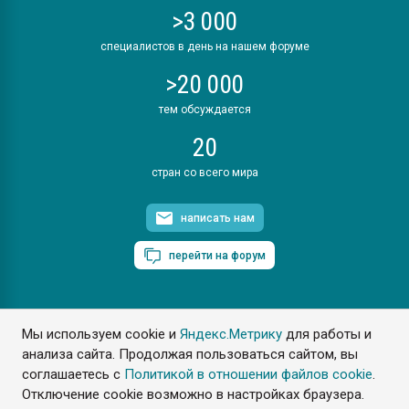
>3 000
специалистов в день на нашем форуме
>20 000
тем обсуждается
20
стран со всего мира
написать нам
перейти на форум
Мы используем cookie и
Яндекс.Метрику
для работы и
ПластЭксперт © 2006. Все права защищены
анализа сайта. Продолжая пользоваться сайтом, вы
Разрешается копирование материалов сайта с обязательной
ссылкой на www.e-plastic.ru
соглашаетесь с
Политикой в отношении файлов cookie
.
Отключение cookie возможно в настройках браузера.
Разработка сайта