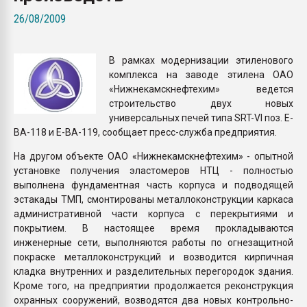
покупка, обмен
26/08/2009
ПЕРЕЙТИ НА 
В рамках модернизации эти­ленового
комплекса на заводе этилена ОАО
«Нижнекамскнефтехим» ведется
строительство двух новых
универсальных пе­чей типа SRT-VI поз. Е-
ВА-118 и Е-ВА-119, сообщает пресс-служба предприятия.
На другом объекте ОАО «Нижнекамскнефтехим» - опытной
установке по­лучения эластомеров НТЦ - пол­ностью
выполнена фундамент­ная часть корпуса и подводящей
эстакады ТМП, смонтированы металлоконструкции каркаса
административной части корпу­са с перекрытиями и
покрытием. В настоящее время прокладыва­ются
инженерные сети, выпол­няются работы по огнезащитной
покраске металлоконструкций и возводится кирпичная
кладка внутренних и разделительных перегородок здания.
Кроме того, на предпри­ятии продолжается реконс­трукция
охранных сооруже­ний, возводятся два новых контрольно-