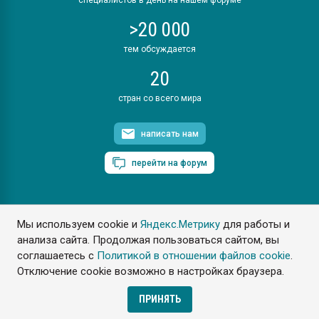
>20 000
тем обсуждается
20
стран со всего мира
написать нам
перейти на форум
Мы используем cookie и
Яндекс.Метрику
для работы и
ПластЭксперт © 2006. Все права защищены
анализа сайта. Продолжая пользоваться сайтом, вы
Разрешается копирование материалов сайта с обязательной
ссылкой на www.e-plastic.ru
соглашаетесь с
Политикой в отношении файлов cookie
.
Отключение cookie возможно в настройках браузера.
Разработка сайта
ПРИНЯТЬ