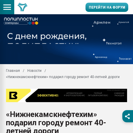
ПЕРЕЙТИ НА ФОРУМ
Продажа готового бизн
производство SPC лам
цикла
29.07.2026 ФРП помог 
заводу пластмасс" зах
ППЭ
Главная
Новости
Помощь в подборе мат
«Нижнекамскнефтехим» подарил городу ремонт 40-летней дороги
Вакуум-формовочные 
ближайшее подмосковье
Подмосковье, Москва
28.07.2026 Автоматиза
первый план в перераб
«Нижнекамскнефтехим»
пластмасс
подарил городу ремонт 40-
28.07.2026 "Техноникол
ситуацией на строител
летней дороги