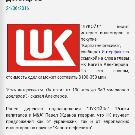
Всё, что касается выду
24/06/2016
бутылок
"ЛУКОЙЛ" видит
ПЕРЕЙТИ НА 
интерес инвесторов к
покупке
"Карпатнефтехима",
сообщает
Интерфакс
со
ссылкой на слова главы
НК Вагита Алекперова.
По его словам,
стоимость сделки может составить $100-350 млн.
"Есть интересанты. Он стоит от 100 млн до 350 миллионов
долларов",
- сказал Алекперов.
Ранее директор подразделения "ЛУКОЙЛа" "Рынки
капиталов и M&A" Павел Жданов говорил, что НК изучает
предложения как от украинских, так и от европейских
инвесторов по покупке "Карпатнефтехима".