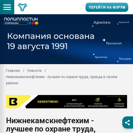
ПЕРЕЙТИ НА ФОРУМ
Продажа готового бизн
производство SPC лам
цикла
29.07.2026 ФРП помог 
заводу пластмасс" зах
ППЭ
Главная
Новости
Помощь в подборе мат
Нижнекамскнефтехим - лучшее по охране труда, правда в своем
Вакуум-формовочные 
районе
ближайшее подмосковье
Подмосковье, Москва
28.07.2026 Автоматиза
первый план в перераб
пластмасс
Нижнекамскнефтехим -
28.07.2026 "Техноникол
лучшее по охране труда,
ситуацией на строител