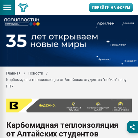
ПЕРЕЙТИ НА ФОРУМ
Продажа готового бизн
производство SPC лам
цикла
29.07.2026 ФРП помог 
заводу пластмасс" зах
ППЭ
Главная
Новости
Помощь в подборе мат
Карбомидная теплоизоляция от Алтайских студентов "побьет" пену
Вакуум-формовочные 
ППУ
ближайшее подмосковье
Подмосковье, Москва
28.07.2026 Автоматиза
первый план в перераб
пластмасс
Карбомидная теплоизоляция
28.07.2026 "Техноникол
от Алтайских студентов
ситуацией на строител