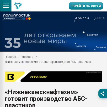
ПЕРЕЙТИ НА ФОРУМ
Продажа готового бизн
производство SPC лам
цикла
29.07.2026 ФРП помог 
заводу пластмасс" зах
ППЭ
Главная
Новости
Помощь в подборе мат
«Нижнекамскнефтехим» готовит производство АБС-пластиков
Вакуум-формовочные 
ближайшее подмосковье
Подмосковье, Москва
28.07.2026 Автоматиза
первый план в перераб
«Нижнекамскнефтехим»
пластмасс
готовит производство АБС-
28.07.2026 "Техноникол
ситуацией на строител
пластиков