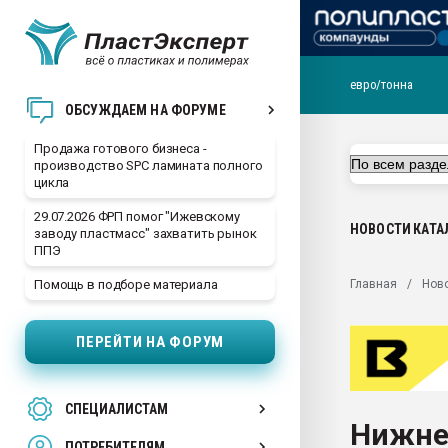
евро/тонна
28.07.2026 Автоматиза
ОБСУЖДАЕМ НА ФОРУМЕ
первый план в перераб
пластмасс
Продажа готового бизнеса -
производство SPC ламината полного
28.07.2026 "Техноникол
цикла
ситуацией на строител
29.07.2026 ФРП помог "Ижевскому
Всё, что касается выду
НОВОСТИ
КАТА
заводу пластмасс" захватить рынок
бутылок
ППЭ
Материал поверхности 
Главная
Нов
Помощь в подборе материала
вакуумного формовани
Продам отходы Компо
ПЕРЕЙТИ НА ФОРУМ
поликарбоната и АБС-п
Armaloy PC/ABS-1IM че
26.07.2022 "Сибирский т
СПЕЦИАЛИСТАМ
намного дороже
Нижне
ПОТРЕБИТЕЛЯМ
Профильная литератур