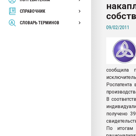
накап
покупка, обмен
СПРАВОЧНИК
собст
ПЕРЕЙТИ НА 
СЛОВАРЬ ТЕРМИНОВ
09/02/2011
сообщила 
исключите
Роспатента 
производств
В соответст
индивидуали
получено 39
свидетельств
По итогам 
рационализа