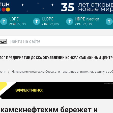
LDPE
LLDPE
HDPE injection
2490
27,71%
2150
26,05%
2190
25,11%
ция выходит на
отке
ь" довольна
ьном рынке
ва ПЭТ
ЛОГ ПРЕДПРИЯТИЙ
ДОСКА ОБЪЯВЛЕНИЙ
КОНСУЛЬТАЦИОННЫЙ ЦЕНТР
пуансона для
ости
Нижнекамскнефтехим бережет и накапливает интеллектуальную соб
я
зиция
ластика
рный цвет
итан" стал
камскнефтехим бережет и
а. Продажа,