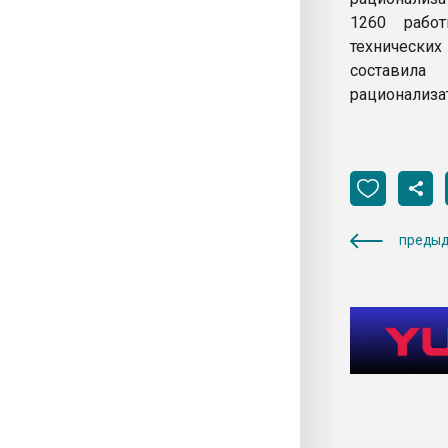
1260 рабо
технически
составил
рационализа
предыд