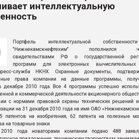
ливает интеллектуальную
венность
ФОРУМ
Портфель интеллектуальной собственно
"Нижнекамскнефтехим" пополнился че
свидетельствами РФ о государственной реги
программ для электронных вычислительных
пресс-служба НКНХ. Охранные документы, подтвер
льные права компании на данные программы, полу
в декабре 2010 года. Все 4 программы успешно исполь
енной и коммерческой деятельности акционерного общест
вии с нормами правовой охраны технических решений и
зации на 31 декабря 2010 года на имя ОАО «Нижнекамскн
5 патентов на изобретения, 62 патента на полезные мо
а на товарные знаки.
2010 года новаторами компании подано 488 заявл
торское предложение, техническим творчеством занимали