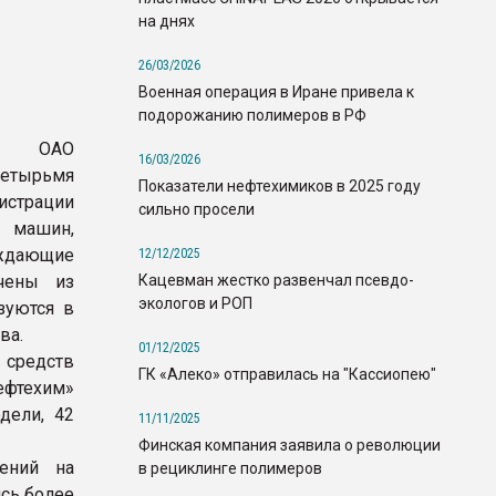
на днях
26/03/2026
Военная операция в Иране привела к
подорожанию полимеров в РФ
сти ОАО
16/03/2026
тырьмя
Показатели нефтехимиков в 2025 году
страции
сильно просели
 машин,
ждающие
12/12/2025
Кацевман жестко развенчал псевдо-
чены из
экологов и РОП
зуются в
ва.
01/12/2025
 средств
ГК «Алеко» отправилась на "Кассиопею"
ефтехим»
дели, 42
11/11/2025
Финская компания заявила о революции
ений на
в рециклинге полимеров
сь более