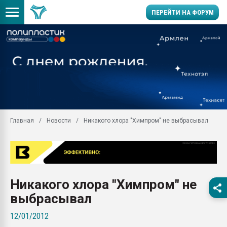
ПЕРЕЙТИ НА ФОРУМ
Продажа готового бизн
производство SPC лам
цикла
29.07.2026 ФРП помог 
заводу пластмасс" зах
ППЭ
Главная
Новости
Никакого хлора "Химпром" не выбрасывал
Помощь в подборе мат
Вакуум-формовочные 
ближайшее подмосковье
Подмосковье, Москва
28.07.2026 Автоматиза
Никакого хлора "Химпром" не
первый план в перераб
пластмасс
выбрасывал
28.07.2026 "Техноникол
12/01/2012
ситуацией на строител