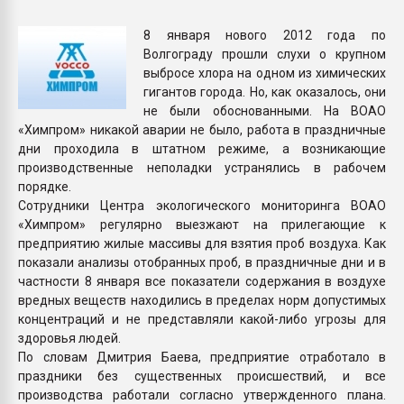
Всё, что касается выду
бутылок
8 января нового 2012 года по
Волгограду прошли слухи о крупном
выбросе хлора на одном из химических
ПЕРЕЙТИ НА 
гигантов города. Но, как оказалось, они
не были обоснованными. На ВОАО
«Химпром» никакой аварии не было, работа в праздничные
дни проходила в штатном режиме, а возникающие
производственные неполадки устранялись в рабочем
порядке.
Сотрудники Центра экологического мониторинга ВОАО
«Химпром» регулярно выезжают на прилегающие к
предприятию жилые массивы для взятия проб воздуха. Как
показали анализы отобранных проб, в праздничные дни и в
частности 8 января все показатели содержания в воздухе
вредных веществ находились в пределах норм допустимых
концентраций и не представляли какой-либо угрозы для
здоровья людей.
По словам Дмитрия Баева, предприятие отработало в
праздники без существенных происшествий, и все
производства работали согласно утвержденного плана.