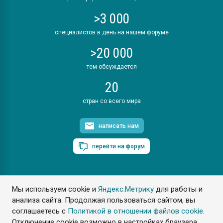
>3 000
специалистов в день на нашем форуме
>20 000
тем обсуждается
20
стран со всего мира
написать нам
перейти на форум
Мы используем cookie и
Яндекс.Метрику
для работы и
ПластЭксперт © 2006. Все права защищены
анализа сайта. Продолжая пользоваться сайтом, вы
Разрешается копирование материалов сайта с обязательной
ссылкой на www.e-plastic.ru
соглашаетесь с
Политикой в отношении файлов cookie
.
Отключение cookie возможно в настройках браузера.
Разработка сайта