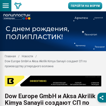
ПЕРЕЙТИ НА ФОРУМ
Продажа готового бизн
производство SPC лам
цикла
29.07.2026 ФРП помог 
заводу пластмасс" зах
ППЭ
Главная
Новости
Помощь в подборе мат
Dow Europe GmbH и Aksa Akrilik Kimya Sanayii создают СП по
Вакуум-формовочные 
производству углеродного волокна
ближайшее подмосковье
Подмосковье, Москва
28.07.2026 Автоматиза
первый план в перераб
пластмасс
Dow Europe GmbH и Aksa Akrilik
28.07.2026 "Техноникол
Kimya Sanayii создают СП по
ситуацией на строител