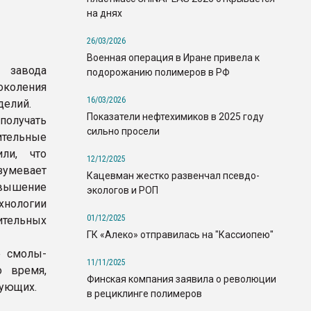
на днях
26/03/2026
Военная операция в Иране привела к
 завода
подорожанию полимеров в РФ
коления
16/03/2026
делий.
Показатели нефтехимиков в 2025 году
получать
сильно просели
ительные
ли, что
12/12/2025
умевает
Кацевман жестко развенчал псевдо-
овышение
экологов и РОП
хнологии
01/12/2025
тельных
ГК «Алеко» отправилась на "Кассиопею"
е смолы-
11/11/2025
о время,
Финская компания заявила о революции
зующих.
в рециклинге полимеров