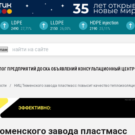
LDPE
LLDPE
HDPE injection
2490
27,71%
2150
26,05%
2190
25,11%
еса -
ината полного
"Ижевскому
ватить рынок
ЛОГ ПРЕДПРИЯТИЙ
ДОСКА ОБЪЯВЛЕНИЙ
КОНСУЛЬТАЦИОННЫЙ ЦЕНТР
ериала
машины:
ости
НИЦ Тюменского завода пластмасс повысит качество теплоизоляци
, с.-в.
ция выходит на
отке
ь" довольна
юменского завода пластмасс
ьном рынке