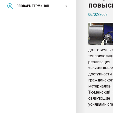
повыс
Всё, что касается выду
СЛОВАРЬ ТЕРМИНОВ
бутылок
06/02/2008
ПЕРЕЙТИ НА 
долговечны
теплоизоля
реализация
значительн
доступности
гражданск
материалов.
Тюменский з
связующие 
усилиями сп