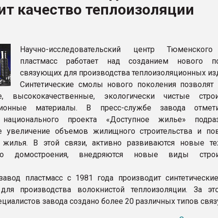
ит качество теплоизоляции
ва ПЭТ
ФОРУМ
Научно-исследовательский центр Тюменского
пластмасс работает над созданием нового по
связующих для производства теплоизоляционных из
Синтетические смолы нового поколения позволят 
е, высококачественные, экологически чистые стро
ционные материалы. В пресс-службе завода отмети
 национального проекта «Доступное жилье» подраз
ое увеличение объемов жилищного строительства и п
 жилья. В этой связи, активно развиваются новые те
ого домостроения, внедряются новые виды строи
авод пластмасс с 1981 года производит синтетически
для производства волокнистой теплоизоляции. За эт
ециалистов завода создано более 20 различных типов свя