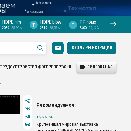
HDPE film
HDPE blow
PP hомо
2080
25,96%
2310
28,57%
2300
25,22%
ВХОД / РЕГИСТРАЦИЯ
ТРУДОУСТРОЙСТВО
ФОТОРЕПОРТАЖИ
ВИДЕОКАНАЛ
и
Рекомендуемое:
17/04/2026
Крупнейшая мировая выставка
пластмасс CHINAPLAS 2026 открывается