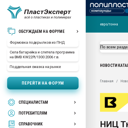
евро/тонна
Продажа готового бизн
ОБСУЖДАЕМ НА ФОРУМЕ
производство SPC лам
цикла
Формовка подкрылков из ПНД
29.07.2026 ФРП помог 
Села батарейка и слетела программа
заводу пластмасс" зах
на BMB KW22PI/1300 2006 г.в.
ППЭ
НОВОСТИ
КАТА
Поддельная смазка на рынке
Помощь в подборе мат
Вакуум-формовочные 
Главная
Нов
ПЕРЕЙТИ НА ФОРУМ
ближайшее подмосковье
Подмосковье, Москва
28.07.2026 Автоматиза
СПЕЦИАЛИСТАМ
первый план в перераб
пластмасс
ПОТРЕБИТЕЛЯМ
28.07.2026 "Техноникол
НИЦ Т
ситуацией на строител
СПРАВОЧНИК