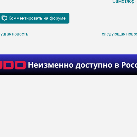
Самотлор-
ущая новость
следующая ново