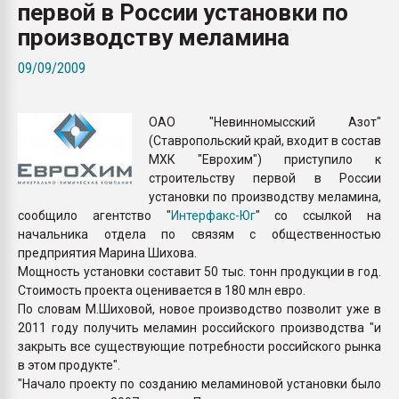
первой в России установки по
Armaloy PC/ABS-1IM че
производству меламина
ПЕРЕЙТИ НА 
09/09/2009
ОАО "Невинномысский Азот"
(Ставропольский край, входит в состав
МХК "Еврохим") приступило к
строительству первой в России
установки по производству меламина,
сообщило агентство "
Интерфакс-Юг
" со ссылкой на
начальника отдела по связям с общественностью
предприятия Марина Шихова.
Мощность установки составит 50 тыс. тонн продукции в год.
Стоимость проекта оценивается в 180 млн евро.
По словам М.Шиховой, новое производство позволит уже в
2011 году получить меламин российского производства "и
закрыть все существующие потребности российского рынка
в этом продукте".
"Начало проекту по созданию меламиновой установки было