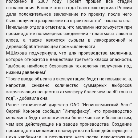
положено в 2007 году. Проект прошел все стадии
согласования. В июне этого года Главгосэкспертиза России
дала положительное заключение по проекту, после чего
было получено разрешение на строительство", - сказала она.
Начальник отдела отметила, что меламин используется при
производстве полимерных соединений - пластмасс, лаков и
клеев, а также является сырьем в лакокрасочной и
деревообрабатывающей промышленности.
М.Шихова подчеркнула, что для производства меламина,
которое относится к веществам третьего класса опасности,
"выбрана наиболее безопасная технология получения под
низким давлением".
"После ввода объекта в эксплуатацию будет не повышено, а,
напротив, снижено количество суммарных выбросов
загрязняющих веществ в атмосферу более чем на 40 тонн в
год", - добавила она.
Ранее технический директор ОАО "Невинномысский Азот"
Сергей Кононов сообщал "Интерфаксу", что производство
меламина будет экологически более чистым и безопасным,
чем все действующие на заводе производства. Создание
производства меламина планируется на базе действующего
цеха карбамида, в результате чего после реконструкции