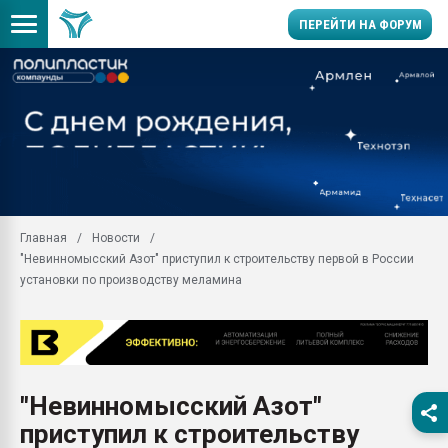
ПЕРЕЙТИ НА ФОРУМ
Помощь в подборе мат
Вакуум-формовочные 
ближайшее подмосковье
Подмосковье, Москва
28.07.2026 Автоматиза
первый план в перераб
Главная
Новости
пластмасс
"Невинномысский Азот" приступил к строительству первой в России
28.07.2026 "Техноникол
установки по производству меламина
ситуацией на строител
Всё, что касается выду
бутылок
Материал поверхности 
вакуумного формовани
"Невинномысский Азот"
приступил к строительству
Продам отходы Компо
поликарбоната и АБС-п