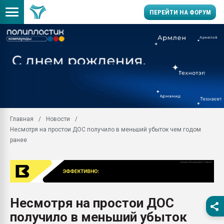
ПЕРЕЙТИ НА ФОРУМ
Продажа готового бизн
производство SPC лам
цикла
29.07.2026 ФРП помог 
заводу пластмасс" зах
ППЭ
Главная
Новости
Помощь в подборе мат
Несмотря на простои ДОС получило в меньший убыток чем годом
Вакуум-формовочные 
ранее
ближайшее подмосковье
Подмосковье, Москва
28.07.2026 Автоматиза
первый план в перераб
пластмасс
Несмотря на простои ДОС
28.07.2026 "Техноникол
получило в меньший убыток
ситуацией на строител