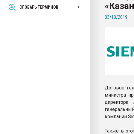
«Казан
Всё, что касается выду
СЛОВАРЬ ТЕРМИНОВ
бутылок
03/10/2019
ПЕРЕЙТИ НА 
Договор ген
министра пр
директора 
генеральный
компании Si
Также в это