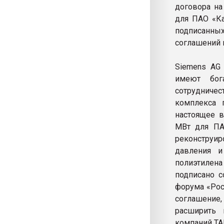
договора на
для ПАО «Ка
подписанны
соглашений 
Siemens AG 
имеют бог
сотрудничес
комплекса 
настоящее в
МВт для ПА
реконструи
давления и
полиэтилена
подписано с
форума «Рос
соглашение
расширить 
компаний ТА