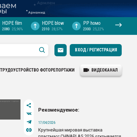
HDPE film
HDPE blow
PP hомо
2080
25,96%
2310
28,57%
2300
25,22%
ВХОД / РЕГИСТРАЦИЯ
ТРУДОУСТРОЙСТВО
ФОТОРЕПОРТАЖИ
ВИДЕОКАНАЛ
Рекомендуемое:
17/04/2026
Крупнейшая мировая выставка
пластмасс CHINAPLAS 2026 открывается