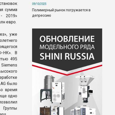
становок
09/10/2025
ая сумма
Полимерный рынок погружается в
депрессию
 - 2019»
лн евро.
ез», уже
летнего
оящегося
Ф-НК». В
стью 495
 Siemens
высокого
еработке
 AG было
во время
еще одно
позволил
 Группы
ens.