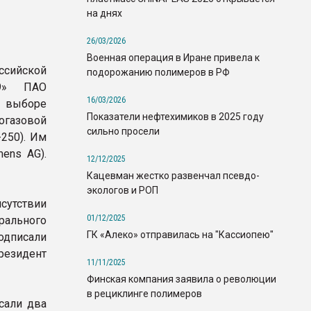
на днях
26/03/2026
Военная операция в Иране привела к
ссийской
подорожанию полимеров в РФ
19» ПАО
16/03/2026
 выборе
Показатели нефтехимиков в 2025 году
огазовой
сильно просели
250). Им
ens AG).
12/12/2025
Кацевман жестко развенчал псевдо-
экологов и РОП
сутствии
01/12/2025
рального
ГК «Алеко» отправилась на "Кассиопею"
дписали
резидент
11/11/2025
Финская компания заявила о революции
в рециклинге полимеров
сали два