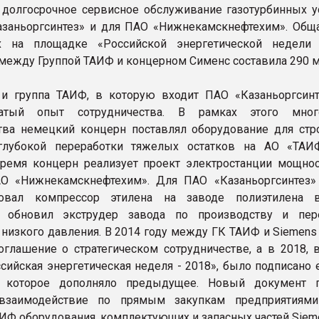
 долгосрочное сервисное обслуживание газотурбинных у
заньоргсинтез» и для ПАО «Нижнекамскнефтехим». Общ
х на площадке «Российской энергетической недели
между Группой ТАИФ и концерном Сименс составила 290 м
и группа ТАИФ, в которую входит ПАО «Казаньоргсинт
атый опыт сотрудничества. В рамках этого много
тва немецкий концерн поставлял оборудование для стр
глубокой переработки тяжелых остатков на АО «ТАИ
ремя концерн реализует проект электростанции мощно
О «Нижнекамскнефтехим». Для ПАО «Казаньоргсинтез»
ровал компрессор этилена на заводе полиэтилена 
 обновил экструдер завода по производству и пер
 низкого давления. В 2014 году между ГК ТАИФ и Siemens
оглашение о стратегическом сотрудничестве, а в 2018, 
сийская энергетическая неделя - 2018», было подписано 
, которое дополняло предыдущее. Новый документ 
взаимодействие по прямым закупкам предприятиями
ИФ оборудования, комплектующих и запасных частей Siem