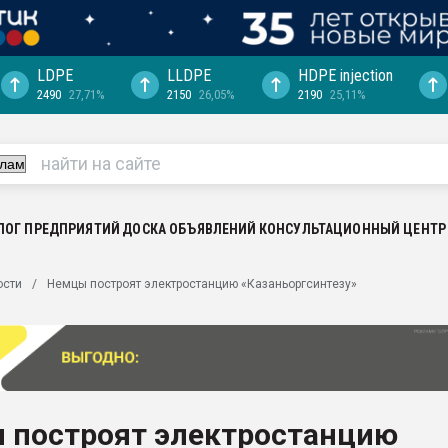
LDPE
LLDPE
HDPE injection
2490
27,71%
2150
26,05%
2190
25,11%
еса -
ината полного
"Ижевскому
ватить рынок
ЛОГ ПРЕДПРИЯТИЙ
ДОСКА ОБЪЯВЛЕНИЙ
КОНСУЛЬТАЦИОННЫЙ ЦЕНТР
ериала
машины:
ости
Немцы построят электростанцию «Казаньоргсинтезу»
, с.-в.
ция выходит на
отке
ь" довольна
 построят электростанцию
ьном рынке