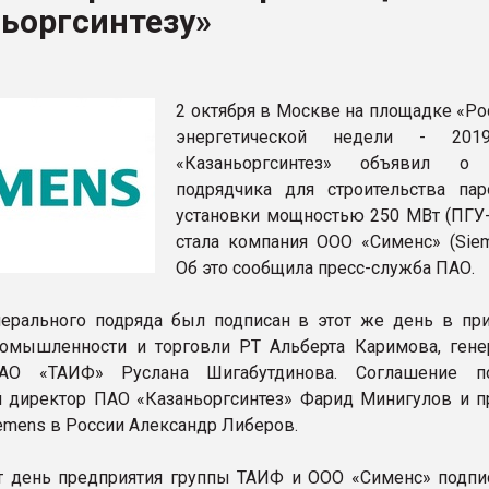
ьоргсинтезу»
ва ПЭТ
ФОРУМ
2 октября в Москве на площадке «Ро
энергетической недели - 20
«Казаньоргсинтез» объявил о
подрядчика для строительства пар
установки мощностью 250 МВт (ПГУ-
стала компания ООО «Сименс» (Siem
Об это сообщила пресс-служба ПАО.
ерального подряда был подписан в этот же день в при
омышленности и торговли РТ Альберта Каримова, гене
АО «ТАИФ» Руслана Шигабутдинова. Соглашение по
 директор ПАО «Казаньоргсинтез» Фарид Минигулов и п
emens в России Александр Либеров.
т день предприятия группы ТАИФ и ООО «Сименс» подпи