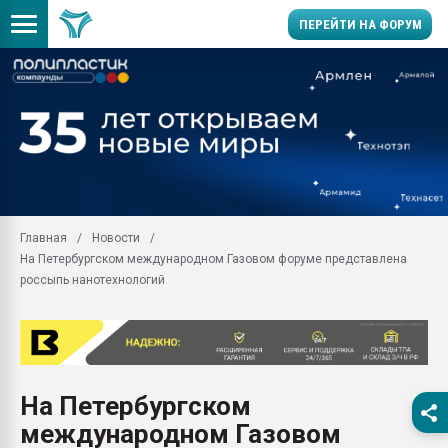
ПЕРЕЙТИ НА ФОРУМ
Продажа готового бизн
производство SPC лам
цикла
29.07.2026 ФРП помог 
заводу пластмасс" зах
ППЭ
Главная
Новости
Помощь в подборе мат
На Петербургском международном Газовом форуме представлена
Вакуум-формовочные 
россыпь нанотехнологий
ближайшее подмосковье
Подмосковье, Москва
28.07.2026 Автоматиза
первый план в перераб
пластмасс
На Петербургском
28.07.2026 "Техноникол
международном Газовом
ситуацией на строител