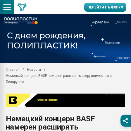
ПЕРЕЙТИ НА ФОРУМ
Продажа готового бизн
производство SPC лам
цикла
29.07.2026 ФРП помог 
заводу пластмасс" зах
ППЭ
Главная
Новости
Помощь в подборе мат
Немецкий концерн BASF намерен расширять сотрудничество с
Вакуум-формовочные 
Беларусью
ближайшее подмосковье
Подмосковье, Москва
28.07.2026 Автоматиза
первый план в перераб
пластмасс
Немецкий концерн BASF
28.07.2026 "Техноникол
намерен расширять
ситуацией на строител