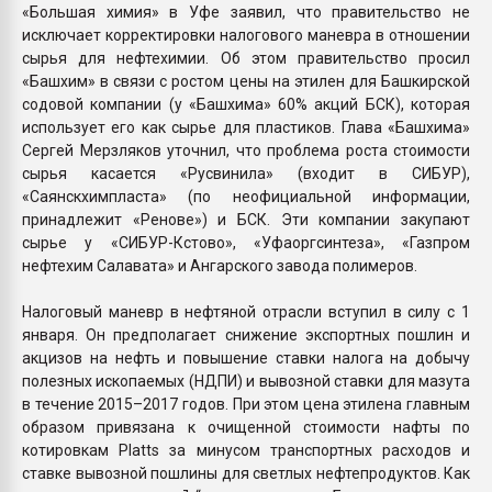
«Большая химия» в Уфе заявил, что правительство не
исключает корректировки налогового маневра в отношении
сырья для нефтехимии. Об этом правительство просил
«Башхим» в связи с ростом цены на этилен для Башкирской
содовой компании (у «Башхима» 60% акций БСК), которая
использует его как сырье для пластиков. Глава «Башхима»
Сергей Мерзляков уточнил, что проблема роста стоимости
сырья касается «Русвинила» (входит в СИБУР),
«Саянскхимпласта» (по неофициальной информации,
принадлежит «Ренове») и БСК. Эти компании закупают
сырье у «СИБУР-Кстово», «Уфаоргсинтеза», «Газпром
нефтехим Салавата» и Ангарского завода полимеров.
Налоговый маневр в нефтяной отрасли вступил в силу с 1
января. Он предполагает снижение экспортных пошлин и
акцизов на нефть и повышение ставки налога на добычу
полезных ископаемых (НДПИ) и вывозной ставки для мазута
в течение 2015–2017 годов. При этом цена этилена главным
образом привязана к очищенной стоимости нафты по
котировкам Platts за минусом транспортных расходов и
ставке вывозной пошлины для светлых нефтепродуктов. Как