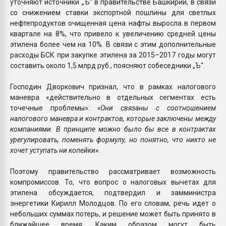
уточняют источники „Ъ“ в правительстве Башкирии, в связи
со снижением ставки экспортной пошлины для светлых
нефтепродуктов очищенная цена нафты выросла в первом
квартале на 8%, что привело к увеличению средней цены
этилена более чем на 10%. В связи с этим дополнительные
расходы БСК при закупке этилена за 2015–2017 годы могут
составить около 1,5 млрд руб., поясняют собеседники „Ъ“.
Господин Дворкович признал, что в рамках налогового
маневра «действительно в отдельных сегментах есть
точечные проблемы»:
«Они связаны с соотношением
налогового маневра и контрактов, которые заключены между
компаниями. В принципе можно было бы все в контрактах
урегулировать, поменять формулу, но понятно, что никто не
хочет уступать ни копейки».
Поэтому правительство рассматривает возможность
компромиссов. То, что вопрос о налоговых вычетах для
этилена обсуждается, подтвердил и замминистра
энергетики Кирилл Молодцов. По его словам, речь идет о
небольших суммах потерь, и решение может быть принято в
ближайшее время. Каким образом могут быть