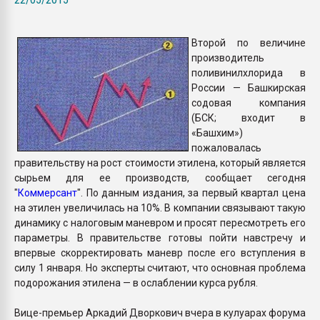
Всё, что касается выду
бутылок
Второй по величине
производитель
ПЕРЕЙТИ НА 
поливинилхлорида в
России — Башкирская
содовая компания
(БСК; входит в
«Башхим»)
пожаловалась
правительству на рост стоимости этилена, который является
сырьем для ее производств, сообщает сегодня
"
Коммерсант
". По данным издания, за первый квартал цена
на этилен увеличилась на 10%. В компании связывают такую
динамику с налоговым маневром и просят пересмотреть его
параметры. В правительстве готовы пойти навстречу и
впервые скорректировать маневр после его вступления в
силу 1 января. Но эксперты считают, что основная проблема
подорожания этилена — в ослаблении курса рубля.
Вице-премьер Аркадий Дворкович вчера в кулуарах форума