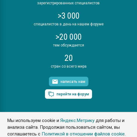
зарегистрированных специалистов
>3 000
специалистов в день на нашем форуме
>20 000
тем обсуждается
20
стран со всего мира
написать нам
перейти на форум
Мы используем cookie и
Яндекс.Метрику
для работы и
ПластЭксперт © 2006. Все права защищены
анализа сайта. Продолжая пользоваться сайтом, вы
Разрешается копирование материалов сайта с обязательной
ссылкой на www.e-plastic.ru
соглашаетесь с
Политикой в отношении файлов cookie
.