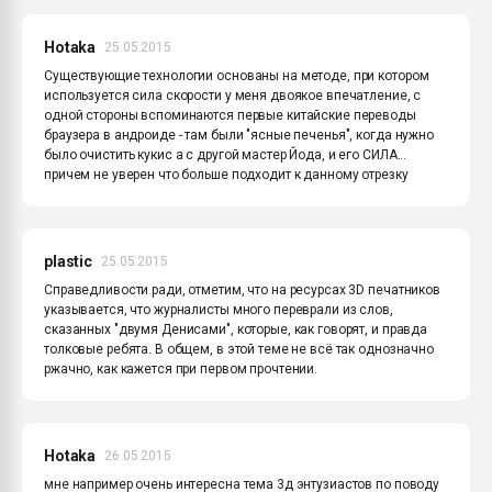
Hotaka
25.05.2015
Существующие технологии основаны на методе, при котором
используется сила скорости у меня двоякое впечатление, с
одной стороны вспоминаются первые китайские переводы
браузера в андроиде - там были "ясные печенья", когда нужно
было очистить кукис а с другой мастер Йода, и его СИЛА...
причем не уверен что больше подходит к данному отрезку
plastic
25.05.2015
Справедливости ради, отметим, что на ресурсах 3D печатников
указывается, что журналисты много переврали из слов,
сказанных "двумя Денисами", которые, как говорят, и правда
толковые ребята. В общем, в этой теме не всё так однозначно
ржачно, как кажется при первом прочтении.
Hotaka
26.05.2015
мне например очень интересна тема 3д энтузиастов по поводу