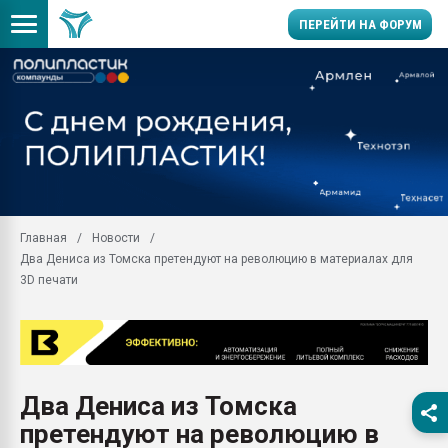
ПЕРЕЙТИ НА ФОРУМ
Помощь в подборе мат
Вакуум-формовочные 
ближайшее подмосковье
Подмосковье, Москва
28.07.2026 Автоматиза
первый план в перераб
Главная
Новости
пластмасс
Два Дениса из Томска претендуют на революцию в материалах для
28.07.2026 "Техноникол
3D печати
ситуацией на строител
Всё, что касается выду
бутылок
Материал поверхности 
вакуумного формовани
Два Дениса из Томска
претендуют на революцию в
Продам отходы Компо
поликарбоната и АБС-п