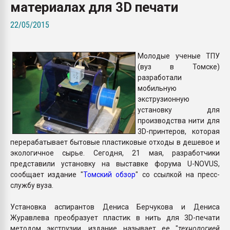
материалах для 3D печати
Armaloy PC/ABS-1IM че
22/05/2015
ПЕРЕЙТИ НА 
Молодые ученые ТПУ
(вуз в Томске)
разработали
мобильную
экструзионную
установку для
производства нити для
3D-принтеров, которая
перерабатывает бытовые пластиковые отходы в дешевое и
экологичное сырье. Сегодня, 21 мая, разработчики
представили установку на выставке форума U-NOVUS,
сообщает издание "
Томский обзор
" со ссылкой на пресс-
службу вуза.
Установка аспирантов Дениса Берчукова и Дениса
Журавлева преобразует пластик в нить для 3D-печати
методом экструзии, издание называет ее "
технологией