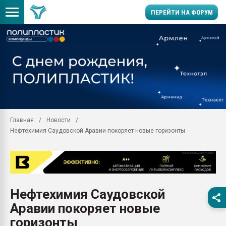
ПЕРЕЙТИ НА ФОРУМ
Помощь в подборе мат
Вакуум-формовочные 
ближайшее подмосковье
Подмосковье, Москва
28.07.2026 Автоматиза
первый план в перераб
Главная
Новости
пластмасс
Нефтехимия Саудовской Аравии покоряет новые горизонты
28.07.2026 "Техноникол
ситуацией на строител
Всё, что касается выду
бутылок
Нефтехимия Саудовской
Материал поверхности 
вакуумного формовани
Аравии покоряет новые
Продам отходы Компо
горизонты
поликарбоната и АБС-п