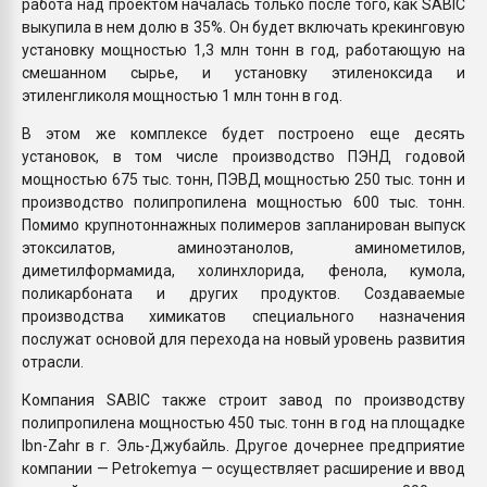
работа над проектом началась только после того, как SABIC
выкупила в нем долю в 35%. Он будет включать крекинговую
установку мощностью 1,3 млн тонн в год, работающую на
смешанном сырье, и установку этиленоксида и
этиленгликоля мощностью 1 млн тонн в год.
В этом же комплексе будет построено еще десять
установок, в том числе производство ПЭНД годовой
мощностью 675 тыс. тонн, ПЭВД мощностью 250 тыс. тонн и
производство полипропилена мощностью 600 тыс. тонн.
Помимо крупнотоннажных полимеров запланирован выпуск
этоксилатов, аминоэтанолов, аминометилов,
диметилформамида, холинхлорида, фенола, кумола,
поликарбоната и других продуктов. Создаваемые
производства химикатов специального назначения
послужат основой для перехода на новый уровень развития
отрасли.
Компания SABIC также строит завод по производству
полипропилена мощностью 450 тыс. тонн в год на площадке
Ibn-Zahr в г. Эль-Джубайль. Другое дочернее предприятие
компании — Petrokemya — осуществляет расширение и ввод