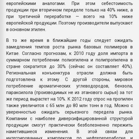
европейскими аналогами. При этом себестоимость
продукции при вторичном переделе только на 40% ниже, а
при третичной переработке — всего на 10% ниже
европейской продукции. Поэтому производители выпускают
в основном этилен.
В то же время в ближайшие годы следует ожидать
замедления темпов роста рынка базовых полимеров в
Китае. Согласно прогнозам, к 2010 году доля импорта в
суммарном потреблении полиэтилена и полипропилена в
стране сократится до 30% (сейчас он составляет 40%).
Региональная конъюнктура отрасли должна быть
подготовлена к этому. С другой стороны, мировое
потребление ароматических углеводородов, бензола,
параксилола (производимых не из этанового сырья) за тот
же период вырастет на 10%. К 2012 году спрос на пропилен
также увеличится с 65 млн до 80 млн тонн в год. Можно с
уверенностью ожидать серьезного передела рынка.
Компании с наиболее диверсифицированной структурой
продукции смогут практически безболезненно пережить
наметившиеся изменения. В этой связи для
интегрированных комплексов по нефтепереработке и