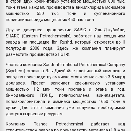
в строй двух крекинговых установок мощностью 800 тыс.
тонн этана каждая, производства винилхлорида мономера
мощностью 550 тыс. тонн и суспензионного
поливинилхлорида мощностью 450 тыс. тонн.
Другое дочернее предприятие SABIC в Эль-Джубайле,
SHARQ (Eastern Petrochemicals), работает над созданием
завода на площадке Ibn Rushd, который откроется во II
полугодии 2008 года. Здесь же компания планирует
разместить производство ПЭТФ.
Частная компания Saudi International Petrochemical Company
(Sipchem) строит в Эль-Джубайле олефиновый комплекс и
завод по производству аммиака стоимостью около 3-5 млрд
долларов. Проект включает крекинговую установку
мощностью 1,2 млн тонн пропана и этана в год,
бимодального ПЭНД, полипропилена, винилацетата,
полиакрилонитрила и аммиака мощностью 1650 тонн в
сутки. Для этого компания уже получила необходимый
доступ к сырьевым ресурсам.
Компания Tasnee Petrochemical работает над
строительством завода по производству метанола (1,8 млн