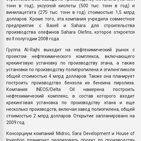
тонн в год), уксусной кислоты (500 тыс. тонн в год) и
винилацетата (275 тыс. тонн в год) стоимостью 1,5 млрд
долларов. Кроме того, эта компания учредила совместное
предприятие с Basell и Sahara для строительства
производства олефинов Sahara Olefins, которое откроется
во II полугодии 2008 года.
Группа Al-Rajhi выходит на нефтехимический рынок с
проектом нефтехимического комплекса, включающего
крекинговую установку по производству этана, а также
установки по производству полипропилена и этиленгликоля
общей стоимостью 4 млрд долларов. Также она планирует
построить производство бензола из бензина пиролиза.
Компания INEOS/Delta Oil намерена построить
нефтехимический комплекс, в состав которого входит
крекинговая установка по производству этана и еще
несколько производств, включая завод полиэтилена, общей
стоимостью 2 млрд долларов. Открытие запланировано на
2009 год.
Консорциум компаний Midroc, Sara Development и House of
Invention планирует реализовать проект по производству