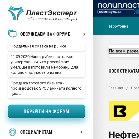
евро/тонна
Помощь в подборе мат
ОБСУЖДАЕМ НА ФОРУМЕ
Вакуум-формовочные 
Поддельная смазка на рынке
ближайшее подмосковье
Подмосковье, Москва
11.09.2020 Нанотрубки настолько
универсальны, что российские
28.07.2026 Автоматиза
умельцы изготовили мембраны для
первый план в перераб
НОВОСТИ
КАТА
колонок полностью из них
пластмасс
Продажа готового бизнеса -
28.07.2026 "Техноникол
Главная
Нов
производство SPC ламината полного
ситуацией на строител
цикла
Всё, что касается выду
бутылок
ПЕРЕЙТИ НА ФОРУМ
Материал поверхности 
вакуумного формовани
Нефте
СПЕЦИАЛИСТАМ
Продам отходы Компо
поликарбоната и АБС-п