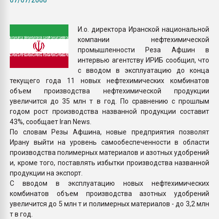
Armaloy PC/ABS-1IM че
И.о. директора Иранской национальной
ПЕРЕЙТИ НА 
компании нефтехимической
промышленности Реза Афшин в
интервью агентству ИРИБ сообщил, что
с вводом в эксплуатацию до конца
текущего года 11 новых нефтехимических комбинатов
объем производства нефтехимической продукции
увеличится до 35 млн т в год. По сравнению с прошлым
годом рост производства названной продукции составит
43%, сообщает Iran News.
По словам Резы Афшина, новые предприятия позволят
Ирану выйти на уровень самообеспеченности в области
производства полимерных материалов и азотных удобрений
и, кроме того, поставлять избытки производства названной
продукции на экспорт.
С вводом в эксплуатацию новых нефтехимических
комбинатов объем производства азотных удобрений
увеличится до 5 млн т и полимерных материалов - до 3,2 млн
т в год.