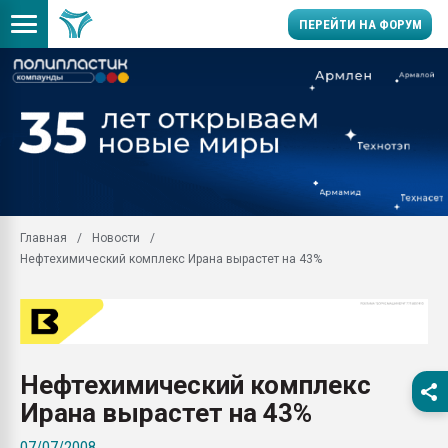
ПЕРЕЙТИ НА ФОРУМ
Помощь в подборе мат
Вакуум-формовочные 
ближайшее подмосковье
Подмосковье, Москва
28.07.2026 Автоматиза
первый план в перераб
Главная
Новости
пластмасс
Нефтехимический комплекс Ирана вырастет на 43%
28.07.2026 "Техноникол
ситуацией на строител
Всё, что касается выду
бутылок
Нефтехимический комплекс
Материал поверхности 
вакуумного формовани
Ирана вырастет на 43%
Продам отходы Компо
07/07/2008
поликарбоната и АБС-п