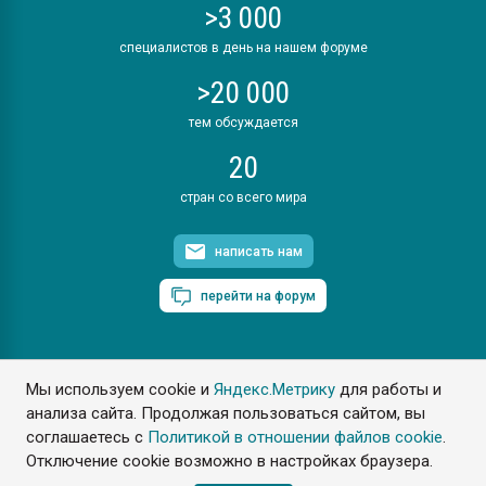
>3 000
специалистов в день на нашем форуме
>20 000
тем обсуждается
20
стран со всего мира
написать нам
перейти на форум
Мы используем cookie и
Яндекс.Метрику
для работы и
ПластЭксперт © 2006. Все права защищены
анализа сайта. Продолжая пользоваться сайтом, вы
Разрешается копирование материалов сайта с обязательной
ссылкой на www.e-plastic.ru
соглашаетесь с
Политикой в отношении файлов cookie
.
Отключение cookie возможно в настройках браузера.
Разработка сайта