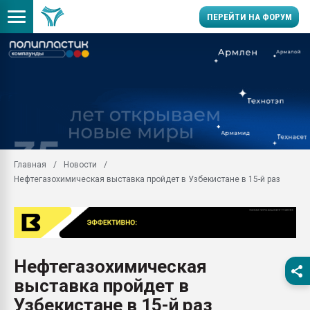
ПЕРЕЙТИ НА ФОРУМ
Продажа готового бизн
производство SPC лам
цикла
29.07.2026 ФРП помог 
заводу пластмасс" зах
ППЭ
Главная
Новости
Помощь в подборе мат
Нефтегазохимическая выставка пройдет в Узбекистане в 15-й раз
Вакуум-формовочные 
ближайшее подмосковье
Подмосковье, Москва
28.07.2026 Автоматиза
первый план в перераб
Нефтегазохимическая
пластмасс
выставка пройдет в
28.07.2026 "Техноникол
ситуацией на строител
Узбекистане в 15-й раз