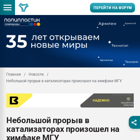
ПЕРЕЙТИ НА ФОРУМ
Продажа готового бизн
производство SPC лам
цикла
29.07.2026 ФРП помог 
заводу пластмасс" зах
ППЭ
Главная
Новости
Помощь в подборе мат
Небольшой прорыв в катализаторах произошел на химфаке МГУ
Вакуум-формовочные 
ближайшее подмосковье
Подмосковье, Москва
28.07.2026 Автоматиза
первый план в перераб
Небольшой прорыв в
пластмасс
катализаторах произошел на
28.07.2026 "Техноникол
ситуацией на строител
химфаке МГУ