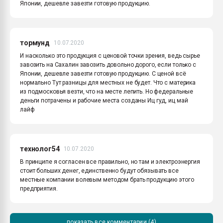
Японии, дешевле завезти готовую продукцию.
тормунд
10.07.2020
И насколько это продукция с ценовой точки зрения, ведь сырье
завозить на Сахалин завозить довольно дорого, если только с
Японии, дешевле завезти готовую продукцию. С ценой всё
нормально Тут разницы для местных не будет. Что с материка
из подмосковья везти, что на месте лепить. Но федеральные
деньги потрачены и рабочие места созданы Иц гуд, иц май
лайф
технолог54
10.07.2020
В принципе я согласен все правильно, но там и электроэнергия
стоит больших денег, единственно будут обязывать все
местные компании волевым методом брать продукцию этого
предприятия.
показать все комментарии (4)