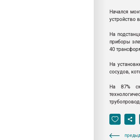
Начался мон
устройство 
На подстанц
приборы эле
40 трансформ
На установк
сосудов, ко
На 87% см
технологиче
трубопровод
предыд