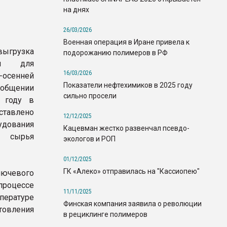
на днях
26/03/2026
Военная операция в Иране привела к
грузка
подорожанию полимеров в РФ
ния для
16/03/2026
-осенней
Показатели нефтехимиков в 2025 году
ообщении
сильно просели
7 году в
ставлено
12/12/2025
удования
Кацевман жестко развенчал псевдо-
о сырья
экологов и РОП
01/12/2025
ГК «Алеко» отправилась на "Кассиопею"
лючевого
роцессе
11/11/2025
пературе
Финская компания заявила о революции
товления
в рециклинге полимеров