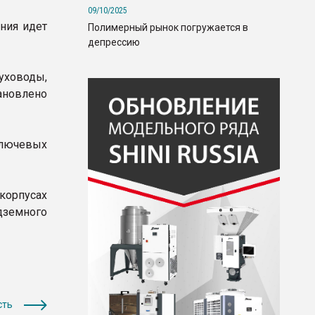
09/10/2025
ния идет
Полимерный рынок погружается в
депрессию
уховоды,
ановлено
ключевых
орпусах
дземного
сть