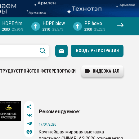
HDPE film
HDPE blow
PP hомо
2080
25,96%
2310
28,57%
2300
25,22%
ВХОД / РЕГИСТРАЦИЯ
ТРУДОУСТРОЙСТВО
ФОТОРЕПОРТАЖИ
ВИДЕОКАНАЛ
Рекомендуемое:
17/04/2026
Крупнейшая мировая выставка
пластмасс CHINAPLAS 2026 открывается