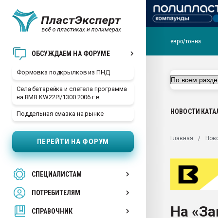
евро/тонна
Продажа готового бизн
ОБСУЖДАЕМ НА ФОРУМЕ
производство SPC лам
цикла
Формовка подкрылков из ПНД
29.07.2026 ФРП помог 
Села батарейка и слетела программа
заводу пластмасс" зах
на BMB KW22PI/1300 2006 г.в.
ППЭ
НОВОСТИ
КАТА
Поддельная смазка на рынке
Помощь в подборе мат
Вакуум-формовочные 
Главная
Нов
ПЕРЕЙТИ НА ФОРУМ
ближайшее подмосковье
Подмосковье, Москва
28.07.2026 Автоматиза
СПЕЦИАЛИСТАМ
первый план в перераб
пластмасс
ПОТРЕБИТЕЛЯМ
28.07.2026 "Техноникол
На «З
ситуацией на строител
СПРАВОЧНИК