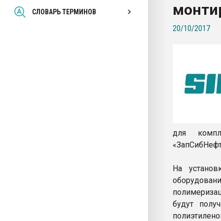
монти
Всё, что касается выду
СЛОВАРЬ ТЕРМИНОВ
бутылок
20/10/2017
ПЕРЕЙТИ НА 
для компл
«ЗапСибНефт
На установ
оборудова
полимеризац
будут полу
полиэтилено