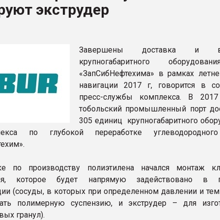
руют экструдер
ва ПЭТ
ФОРУМ
Завершены доставка и вы
крупногабаритного оборудова
«ЗапСибНефтехима» в рамках летне
навигации 2017 г, говорится в с
пресс-службы комплекса. В 201
тобольский промышленный порт до
305 единиц крупногабаритного обор
екса по глубокой переработке углеводородног
ехим».
ке по производству полиэтилена начался монтаж к
ния, которое будет напрямую задействовано в п
ии (сосуды, в которых при определенном давлении и тем
чать полимерную суспензию, и экструдер – для изго
вых гранул).