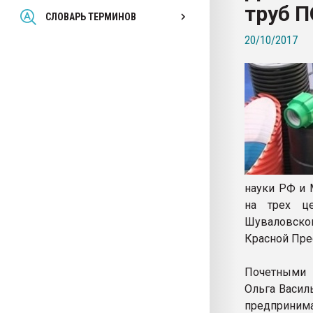
труб 
Всё, что касается выду
СЛОВАРЬ ТЕРМИНОВ
бутылок
20/10/2017
ПЕРЕЙТИ НА 
науки РФ и 
на трех ц
Шуваловско
Красной Прес
Почетными 
Ольга Васил
предприним