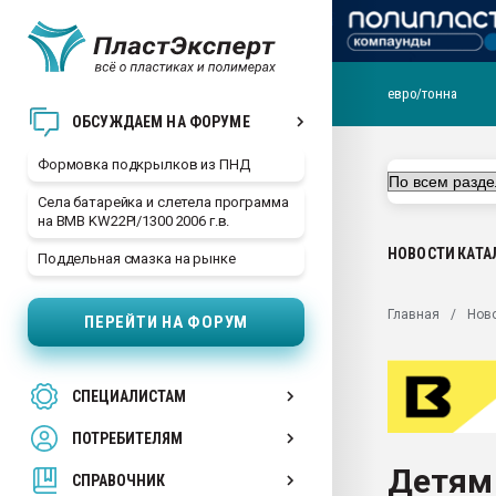
евро/тонна
Продажа готового бизн
ОБСУЖДАЕМ НА ФОРУМЕ
производство SPC лам
цикла
Формовка подкрылков из ПНД
29.07.2026 ФРП помог 
Села батарейка и слетела программа
заводу пластмасс" зах
на BMB KW22PI/1300 2006 г.в.
ППЭ
НОВОСТИ
КАТА
Поддельная смазка на рынке
Помощь в подборе мат
Вакуум-формовочные 
Главная
Нов
ПЕРЕЙТИ НА ФОРУМ
ближайшее подмосковье
Подмосковье, Москва
28.07.2026 Автоматиза
СПЕЦИАЛИСТАМ
первый план в перераб
пластмасс
ПОТРЕБИТЕЛЯМ
28.07.2026 "Техноникол
Детям
ситуацией на строител
СПРАВОЧНИК