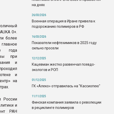
на днях
26/03/2026
Военная операция в Иране привела к
толичный
подорожанию полимеров в РФ
NAUKA 0+.
16/03/2026
ли более
Показатели нефтехимиков в 2025 году
 главное
сильно просели
ие года
квы при
12/12/2025
вания и
Кацевман жестко развенчал псевдо-
проходил
экологов и РОП
отеке и
01/12/2025
ентр» на
ГК «Алеко» отправилась на "Кассиопею"
трах.
11/11/2025
и России
Финская компания заявила о революции
литики и
в рециклинге полимеров
ент РАН