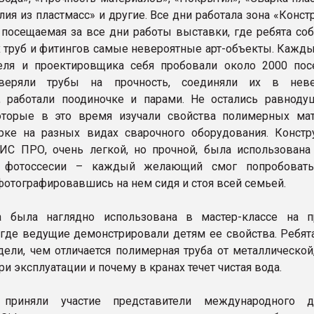
лия из пластмасс» и другие. Все дни работала зона «Конст
я посещаемая за все дни работы выставки, где ребята со
 труб и фитингов самые невероятные арт-объекты. Кажды
еля и проектировщика себя пробовали около 2000 посе
веряли трубы на прочность, соединяли их в неве
, работали поодиночке и парами. Не остались равнод
оторые в это время изучали свойства полимерных мат
рке на разных видах сварочного оборудования. Констр
С ПРО, очень легкой, но прочной, была использована 
 фотоссесии – каждый желающий смог попробовать
сфотографировавшись на нем сидя и стоя всей семьей.
а была наглядно использована в мастер-классе на п
 где ведущие демонстрировали детям ее свойства. Ребят
дели, чем отличается полимерная труба от металлической
ри эксплуатации и почему в кранах течет чистая вода.
приняли участие представители международного д