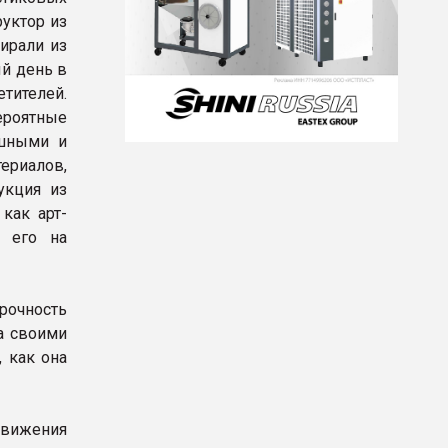
руктор из
бирали из
й день в
тителей.
роятные
ушными и
ериалов,
укция из
как арт-
 его на
рочность
а своими
, как она
вижения