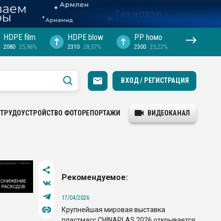
HDPE film
HDPE blow
PP hомо
2080
25,96%
2310
28,57%
2300
25,22%
ВХОД / РЕГИСТРАЦИЯ
ТРУДОУСТРОЙСТВО
ФОТОРЕПОРТАЖИ
ВИДЕОКАНАЛ
Рекомендуемое:
17/04/2026
Крупнейшая мировая выставка
пластмасс CHINAPLAS 2026 открывается