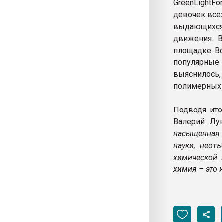
GreenLightFo
девочек все
выдающихся 
движения. 
площадке Вс
популярны
выяснилось,
полимерных 
Подводя ито
Валерий Лу
насыщенная 
науки, неот
химической
химия – это 