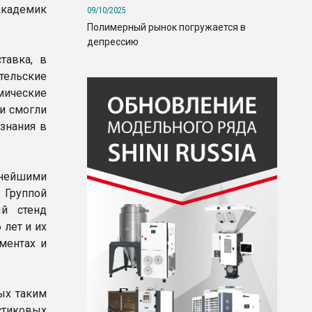
академик
09/10/2025
Полимерный рынок погружается в
депрессию
тавка, в
тельские
мические
и смогли
 знания в
пнейшими
 Группой
й стенд
 лет и их
ментах и
ых таким
астиковых