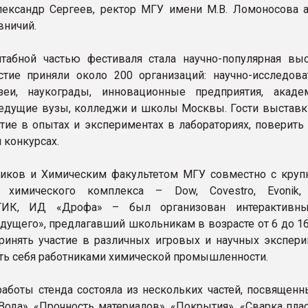
ександр Сергеев, ректор МГУ имени М.В. Ломоносова 
вничий.
абной частью фестиваля стала научно-популярная выс
стие приняли около 200 организаций: научно-исследова
зеи, наукограды, инновационные предприятия, акаде
ведущие вузы, колледжи и школы Москвы. Гости выставк
стие в опытах и экспериментах в лабораториях, поверить
и конкурсах.
иков и Химическим факультетом МГУ совместно с кру
 химического комплекса – Dow, Covestro, Evonik,
ИК, ИД «Дрофа» – был организован интерактивны
дущего», предлагавший школьникам в возрасте от 6 до 16
ринять участие в различных игровых и научных экспери
ть себя работниками химической промышленности.
аботы стенда состояла из нескольких частей, посвященн
«Вода», «Прочность материалов», «Покрытия», «Сварка пл