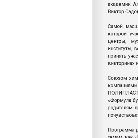
академик Ал
Виктор Садо
Самой масшт
которой уча
центры, му
институты, 
принять уча
викторинах 
Союзом хим
компаниями
ПОЛИПЛАСТ
«Формула бу
родителям п
почувствова
Программа р
темам, как 