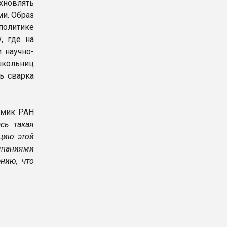
охновлять
ми. Образ
политике
, где на
 научно-
кольниц
ь сварка
емик РАН
сь такая
цию этой
мпаниями
нию, что