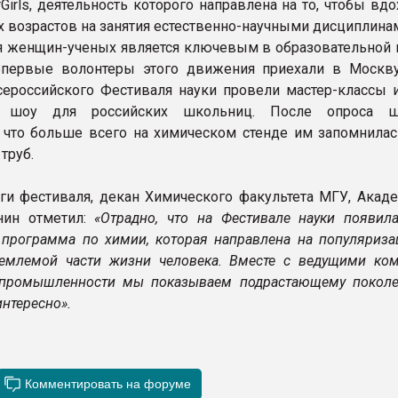
rGirls, деятельность которого направлена на то, чтобы вд
х возрастов на занятия естественно-научными дисциплина
женщин-ученых является ключевым в образовательной 
Впервые волонтеры этого движения приехали в Москву
ероссийского Фестиваля науки провели мастер-классы и
е шоу для российских школьниц. После опроса ш
 что больше всего на химическом стенде им запомнилас
труб.
ги фестиваля, декан Химического факультета МГУ, Акад
нин отметил:
«Отрадно, что на Фестивале науки появила
программа по химии, которая направлена на популяриза
ъемлемой части жизни человека. Вместе с ведущими ко
 промышленности мы показываем подрастающему поколе
интересно».