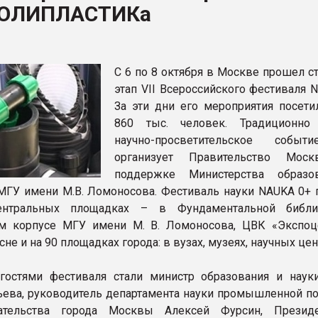
ПОЛИПЛАСТИКа
ва ПЭТ
ФОРУМ
С 6 по 8 октября в Москве прошел с
этап VII Всероссийского фестиваля 
За эти дни его мероприятия посети
860 тыс. человек. Традиционно
научно-просветительское событ
организует Правительство Мос
поддержке Министерства образо
МГУ имени М.В. Ломоносова. Фестиваль науки NAUKA 0+ 
ентральных площадках – в Фундаментальной библи
м корпусе МГУ имени М. В. Ломоносова, ЦВК «Экспоц
не и на 90 площадках города: в вузах, музеях, научных цен
гостями фестиваля стали министр образования и наук
ьева, руководитель департамента науки промышленной по
ательства города Москвы Алексей Фурсин, Презид