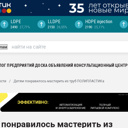
LDPE
LLDPE
HDPE injection
2490
27,71%
2150
26,05%
2190
25,11%
еса -
ината полного
"Ижевскому
ватить рынок
ЛОГ ПРЕДПРИЯТИЙ
ДОСКА ОБЪЯВЛЕНИЙ
КОНСУЛЬТАЦИОННЫЙ ЦЕНТР
ериала
машины:
ости
Детям понравилось мастерить из труб ПОЛИПЛАСТИКа
, с.-в.
ция выходит на
отке
ь" довольна
 понравилось мастерить из
ьном рынке