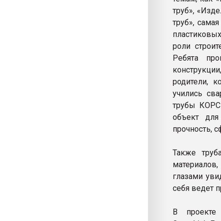
труб», «Изде
труб», сама
пластиковых
роли строит
Ребята про
конструкции
родители, к
учились сва
трубы КОРСИ
объект для
прочность, 
Также труб
материалов,
глазами уви
себя ведет п
В проекте 