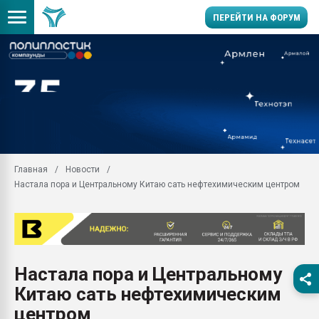
ПЕРЕЙТИ НА ФОРУМ
Помощь в подборе мат
Вакуум-формовочные 
ближайшее подмосковье
Подмосковье, Москва
28.07.2026 Автоматиза
первый план в перераб
Главная
Новости
пластмасс
Настала пора и Центральному Китаю сать нефтехимическим центром
28.07.2026 "Техноникол
ситуацией на строител
Всё, что касается выду
бутылок
Настала пора и Центральному
Материал поверхности 
вакуумного формовани
Китаю сать нефтехимическим
Продам отходы Компо
центром
поликарбоната и АБС-п