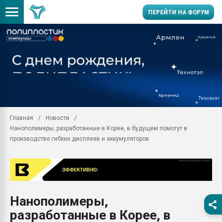
ПЕРЕЙТИ НА ФОРУМ
Продажа готового бизн
производство SPC лам
цикла
29.07.2026 ФРП помог 
заводу пластмасс" зах
ППЭ
Главная
Новости
Помощь в подборе мат
Нанополимеры, разработанные в Корее, в будущем помогут в
Вакуум-формовочные 
производстве гибких дисплеев и аккумуляторов
ближайшее подмосковье
Подмосковье, Москва
28.07.2026 Автоматиза
первый план в перераб
пластмасс
Нанополимеры,
28.07.2026 "Техноникол
разработанные в Корее, в
ситуацией на строител