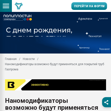
ПЕРЕЙТИ НА ФОРУМ
Помощь в подборе мат
Вакуум-формовочные 
ближайшее подмосковье
Подмосковье, Москва
28.07.2026 Автоматиза
первый план в перераб
Главная
Новости
пластмасс
Наномодификаторы возможно будут применяться для покрытий труб
28.07.2026 "Техноникол
Газпрома
ситуацией на строител
Всё, что касается выду
бутылок
Материал поверхности 
вакуумного формовани
Наномодификаторы
возможно будут применяться
Продам отходы Компо
поликарбоната и АБС-п