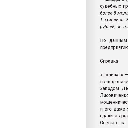
судебных пр
более 8 мил
1 миллион 3
рублей, по т
По данным 
предприятию
Справка
«Полипак» —
полипропил
Заводом «П
Лисовиченк
мошенничест
и его даже 
сдали в аре
Осенью на 