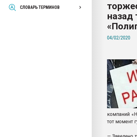
торжес
Всё, что касается выду
СЛОВАРЬ ТЕРМИНОВ
бутылок
назад 
«Поли
ПЕРЕЙТИ НА 
04/02/2020
компаний «Н
тот момент г
— Заведено т