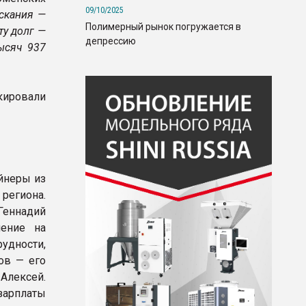
09/10/2025
скания —
Полимерный рынок погружается в
ту долг —
депрессию
ысяч 937
кировали
йнеры из
региона.
Геннадий
ение на
удности,
ов — его
Алексей.
зарплаты