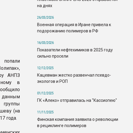
на днях
26/03/2026
Военная операция в Иране привела к
подорожанию полимеров в РФ
16/03/2026
Показатели нефтехимиков в 2025 году
сильно просели
попали
олипак»,
12/12/2025
ору АНПЗ
Кацевман жестко развенчал псевдо-
экологов и РОП
нному в
сообщило
01/12/2025
данным
ГК «Алеко» отправилась на "Кассиопею"
 группы
шеву (на
11/11/2025
7 года.
Финская компания заявила о революции
в рециклинге полимеров
юменских