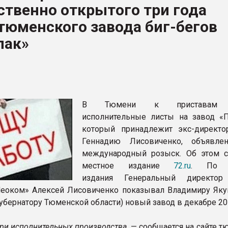
твенно открытого три года
ва ПЭТ
тюменского завода биг-бегов
пак»
ФОРУМ
В Тюмени к приставам 
исполнительные листы на завод «П
который принадлежит экс-директ
Геннадию Лисовиченко, объявле
международный розыск. Об этом 
местное издание
72.ru
. По 
издания Генеральный директор
еоком» Алексей Лисовиченко показывал Владимиру Яку
убернатору Тюменской области) новый завод в декабре 201
ри исполнительных производства,
— сообщается на сайте т