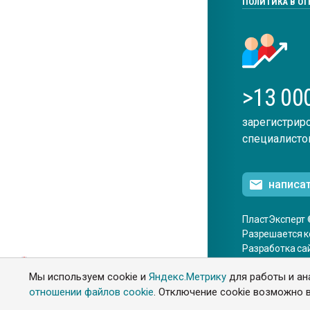
ПОЛИТИКА В О
>13 00
зарегистрир
специалисто
написа
ПластЭксперт 
Разрешается к
Разработка са
ENG
Мы используем cookie и
Яндекс.Метрику
для работы и ан
отношении файлов cookie
. Отключение cookie возможно в