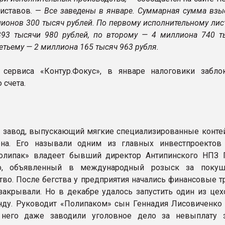
иставов. —
Все заведены в январе. Суммарная сумма взы
лионов 300 тысяч рублей. По первому исполнительному лис
93 тысячи 980 рублей, по второму — 4 миллиона 740 т
ретьему — 2 миллиона 165 тысяч 963 рубля.
сервиса «Контур.Фокус», в январе налоговики забло
 счета.
 завод, выпускающий мягкие специализированные конте
ена. Его называли одним из главных инвестпроектов 
олипак» владеет бывший директор Антипинского НПЗ 
о, объявленный в международный розыск за покуш
во. После бегства у предприятия начались финансовые тр
закрывали. Но в декабре удалось запустить один из цех
нду. Руководит «Полипаком» сын Геннадия Лисовиченко 
него даже заводили уголовное дело за невыплату 