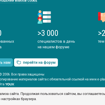
ТНОШЕНИИ ФАЙЛОВ COOKIE
0
>3 000
>2
ованных
специалистов в день
тем
в
на нашем форуме
ть нам
перейти на форум
© 2006. Все права защищены
опирование материалов сайта с обязательной ссылкой на www.e-plas
йта
ализа сайта. Продолжая пользоваться сайтом, вы соглашаетес
 настройках браузера.