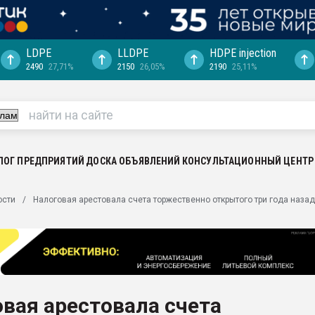
LDPE
LLDPE
HDPE injection
2490
27,71%
2150
26,05%
2190
25,11%
еса -
ината полного
"Ижевскому
ватить рынок
ЛОГ ПРЕДПРИЯТИЙ
ДОСКА ОБЪЯВЛЕНИЙ
КОНСУЛЬТАЦИОННЫЙ ЦЕНТР
ериала
машины:
ости
Налоговая арестовала счета торжественно открытого три года наза
, с.-в.
ция выходит на
отке
ь" довольна
вая арестовала счета
ьном рынке