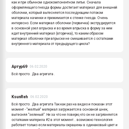
как и при обычном однокомпонентном литье. Сначала
оформляющего гнезда формы достигает материал для внешней
оболочки, который вытесняется последующим потоком
материала начинки и прижимается к стенке гнезда. Очень
интересно. Если материал оболочки (первичка) экструдируется
в основной узел впрыска и во время впрыска в форму за ним
идет внутренний материал (вторичка), то каким образом
материал оболочки при впрыске не смешивается с остатками
внутреннего материала от предыдущего цикла?
Артур69
06.02.2020
Всё просто . Два агрегата .
KsunReh
06.02.2020
Всё просто . Два агрегата Так как раз на видео и показан этот
момент - "желтый" материал загружается в основной шнек,
вытесняя "зеленый". Ни за что не поверю,что он не загрязняется
остатками материла #2 в этот момент... возможно технология
работает только если материалы окрашены в одинаковый цвет и