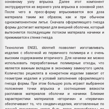
основному узлу впрыска. Далее этот компонент
экструдируется из верхнего узла впрыска в основной узел.
После чего в пресс-форму впрыскивается вся доза
материала таким же образом, как и при обычном
однокомпонентном литье. Сначала оформляющего гнезда
формы достигает материал для внешней оболочки, который
вытесняется последующим потоком материала начинки и
прижимается к стенке гнезда.
Технология ENGEL skinmelt позволяет изготавливать
изделия с оболочкой из первичного полимера и с очень
высоким содержанием вторичного. Для начинки же можно
использовать переработанные полимерные отходы, что
является важным вкладом в экономику замкнутого цикла.
Количество рециклята в конкретном изделии зависит от
геометрии изделия и условий заполнения оформляющего
гнезда формы. При этом большую роль играют выбранное
положение точки впрыска и соотношение вязкости
расплавов материалов оболочки и начинки. Близкие
характеристики материалов «вторички» и «первички»
обеспечивают то, что сэндвич-изделия, изготовленные по
данной технологии, могут быть легко переработаны по