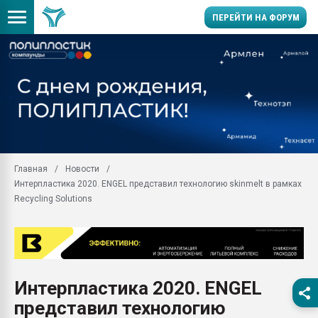
ПЕРЕЙТИ НА ФОРУМ
Помощь в подборе мат
Вакуум-формовочные 
ближайшее подмосковье
Подмосковье, Москва
28.07.2026 Автоматиза
первый план в перераб
Главная
Новости
пластмасс
Интерпластика 2020. ENGEL представил технологию skinmelt в рамках
28.07.2026 "Техноникол
Recycling Solutions
ситуацией на строител
Всё, что касается выду
бутылок
Материал поверхности 
вакуумного формовани
Интерпластика 2020. ENGEL
представил технологию
Продам отходы Компо
поликарбоната и АБС-п