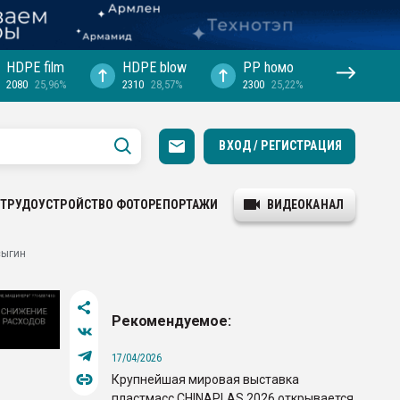
HDPE film
HDPE blow
PP hомо
2080
25,96%
2310
28,57%
2300
25,22%
ВХОД / РЕГИСТРАЦИЯ
ТРУДОУСТРОЙСТВО
ФОТОРЕПОРТАЖИ
ВИДЕОКАНАЛ
сыгин
Рекомендуемое:
17/04/2026
Крупнейшая мировая выставка
пластмасс CHINAPLAS 2026 открывается