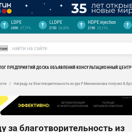
LDPE
LLDPE
HDPE injection
2490
27,71%
2150
26,05%
2190
25,11%
ция выходит на
отке
ь" довольна
ьном рынке
ва ПЭТ
ЛОГ ПРЕДПРИЯТИЙ
ДОСКА ОБЪЯВЛЕНИЙ
КОНСУЛЬТАЦИОННЫЙ ЦЕНТР
пуансона для
ости
Награду за благотворительность из рук Р.Минниханова получил В.Бу
я
зиция
ластика
рный цвет
итан" стал
у за благотворительность из
а. Продажа,