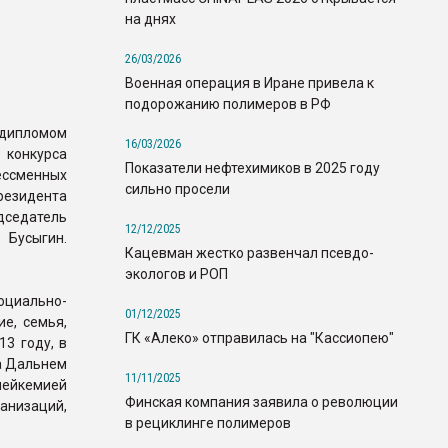
на днях
26/03/2026
Военная операция в Иране привела к
подорожанию полимеров в РФ
 дипломом
16/03/2026
онкурса
Показатели нефтехимиков в 2025 году
ессменных
сильно просели
президента
седатель
12/12/2025
 Бусыгин.
Кацевман жестко развенчал псевдо-
экологов и РОП
оциально-
01/12/2025
е, семья,
ГК «Алеко» отправилась на "Кассиопею"
13 году, в
а Дальнем
11/11/2025
лейкемией
Финская компания заявила о революции
низаций,
в рециклинге полимеров