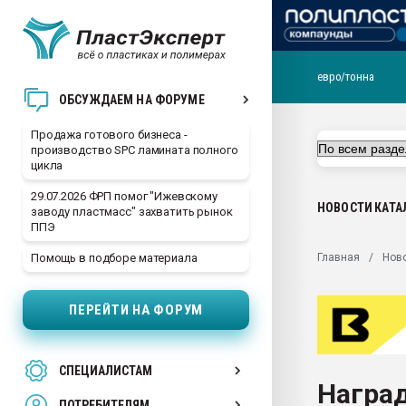
евро/тонна
28.07.2026 Автоматиза
ОБСУЖДАЕМ НА ФОРУМЕ
первый план в перераб
пластмасс
Продажа готового бизнеса -
производство SPC ламината полного
28.07.2026 "Техноникол
цикла
ситуацией на строител
29.07.2026 ФРП помог "Ижевскому
Всё, что касается выду
НОВОСТИ
КАТА
заводу пластмасс" захватить рынок
бутылок
ППЭ
Материал поверхности 
Главная
Нов
Помощь в подборе материала
вакуумного формовани
Продам отходы Компо
ПЕРЕЙТИ НА ФОРУМ
поликарбоната и АБС-п
Armaloy PC/ABS-1IM че
26.07.2022 "Сибирский т
СПЕЦИАЛИСТАМ
намного дороже
Наград
ПОТРЕБИТЕЛЯМ
Профильная литератур