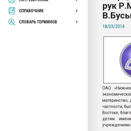
рук Р.
покупка, обмен
СПРАВОЧНИК
В.Бус
ПЕРЕЙТИ НА 
СЛОВАРЬ ТЕРМИНОВ
18/03/2014
ОАО «Нижнек
экономическо
материнство, 
частности, б
Востоке, бла
детям имени
учреждениям н