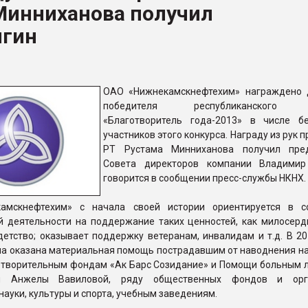
Минниханова получил
ыгин
ФОРУМ
ОАО «Нижнекамскнефтехим» награждено
победителя республиканского к
«Благотворитель года-2013» в числе б
участников этого конкурса. Награду из рук 
РТ Рустама Минниханова получил пред
Совета директоров компании Владимир
говорится в сообщении пресс-службы НКНХ.
амскнефтехим» с начала своей истории ориентируется в с
й деятельности на поддержание таких ценностей, как милосерди
детство; оказывает поддержку ветеранам, инвалидам и т.д. В 20
ыла оказана материальная помощь пострадавшим от наводнения н
готворительным фондам «Ак Барс Созидание» и Помощи больным 
 Анжелы Вавиловой, ряду общественных фондов и орга
ауки, культуры и спорта, учебным заведениям.