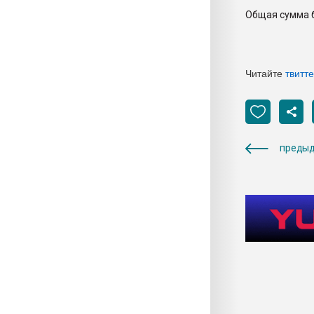
Общая сумма б
Читайте
твитт
предыд