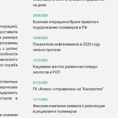
на днях
26/03/2026
Военная операция в Иране привела к
орация),
подорожанию полимеров в РФ
доставила
в размере
16/03/2026
рограммы
Показатели нефтехимиков в 2025 году
, с целью
сильно просели
собности
ического
12/12/2025
сс-служба
Кацевман жестко развенчал псевдо-
экологов и РОП
бственных
01/12/2025
мерческих
ГК «Алеко» отправилась на "Кассиопею"
ицировать
сторов в
11/11/2025
Финская компания заявила о революции
в рециклинге полимеров
и знанием