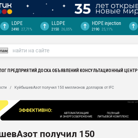
LDPE
LLDPE
HDPE injection
2490
27,71%
2150
26,05%
2190
25,11%
ериала
машины:
, с.-в.
ция выходит на
отке
ЛОГ ПРЕДПРИЯТИЙ
ДОСКА ОБЪЯВЛЕНИЙ
КОНСУЛЬТАЦИОННЫЙ ЦЕНТР
ь" довольна
ости
КуйбышевАзот получил 150 миллионов долларов от IFC
ьном рынке
ва ПЭТ
пуансона для
я
шевАзот получил 150
зиция
ластика