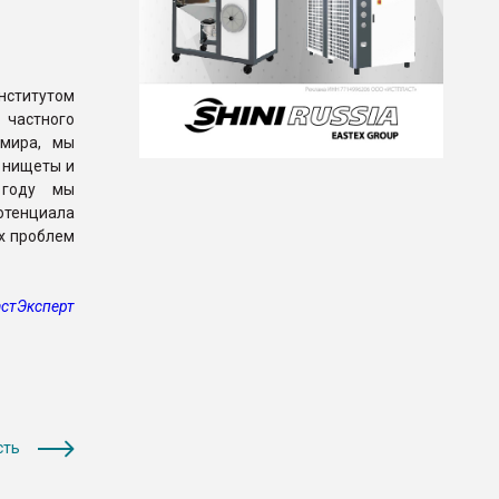
нститутом
 частного
 мира, мы
 нищеты и
 году мы
отенциала
ых проблем
стЭксперт
сть