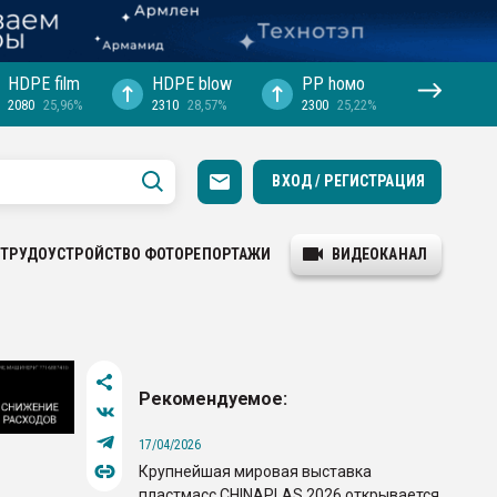
HDPE film
HDPE blow
PP hомо
2080
25,96%
2310
28,57%
2300
25,22%
ВХОД / РЕГИСТРАЦИЯ
ТРУДОУСТРОЙСТВО
ФОТОРЕПОРТАЖИ
ВИДЕОКАНАЛ
Рекомендуемое:
17/04/2026
Крупнейшая мировая выставка
пластмасс CHINAPLAS 2026 открывается