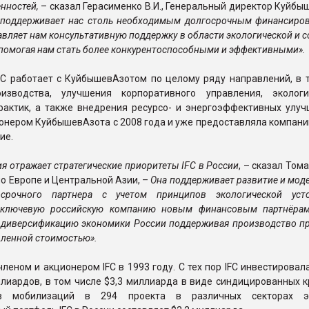
нностей,
– сказал Герасименко В.И., Генеральный директор Куйбы
о поддерживает нас столь необходимым долгосрочным финансиров
авляет нам консультативную поддержку в области экологической и 
 помогая нам стать более конкурентоспособными и эффективными».
FC работает с КуйбышевАзотом по целому ряду направлений, в т
оизводства, улучшения корпоративного управления, эколог
рактик, а также внедрения ресурсо- и энергоэффективных улучш
онером КуйбышевАзота с 2008 года и уже предоставляла компани
ие.
ия отражает стратегические приоритеты IFC в России
, – сказал Том
по Европе и Центральной Азии, –
Она поддерживает развитие и мо
срочного партнера с учетом принципов экологической усто
 ключевую российскую компанию новым финансовым партнёрам
 диверсификацию экономики России поддерживая производство пр
ленной стоимостью».
членом и акционером IFC в 1993 году. С тех пор IFC инвестировал
лиардов, в том числе $3,3 миллиарда в виде синдицированных к
в мобилизаций в 294 проекта в различных секторах эк