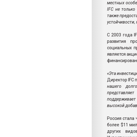
местных особе
IFC не тольк
также предост
устойчивости,
С 2003 года I
развития пр
социальных п
является акци
финансирован
«Эта инвестиц
Директор IFC 
нашего долго
представляет
поддерживает
высокой добав
Россия стала 
более $11 мил
других видо