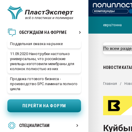
евро/тонна
Помощь в подборе мат
ОБСУЖДАЕМ НА ФОРУМЕ
Вакуум-формовочные 
Поддельная смазка на рынке
ближайшее подмосковье
Подмосковье, Москва
11.09.2020 Нанотрубки настолько
универсальны, что российские
28.07.2026 Автоматиза
умельцы изготовили мембраны для
первый план в перераб
НОВОСТИ
КАТА
колонок полностью из них
пластмасс
Продажа готового бизнеса -
28.07.2026 "Техноникол
Главная
Нов
производство SPC ламината полного
ситуацией на строител
цикла
Всё, что касается выду
бутылок
ПЕРЕЙТИ НА ФОРУМ
Материал поверхности 
вакуумного формовани
Куйбы
СПЕЦИАЛИСТАМ
Продам отходы Компо
поликарбоната и АБС-п