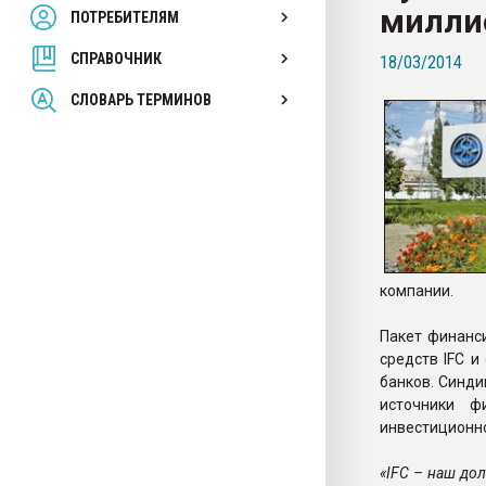
миллио
ПОТРЕБИТЕЛЯМ
Armaloy PC/ABS-1IM че
СПРАВОЧНИК
18/03/2014
ПЕРЕЙТИ НА 
СЛОВАРЬ ТЕРМИНОВ
компании.
Пакет финанс
средств IFC 
банков. Синд
источники ф
инвестиционн
«IFC – наш до