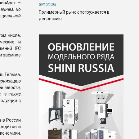
шевАзот. –
09/10/2025
анием, но
Полимерный рынок погружается в
социальной
депрессию
ом числе,
ических и
ений. IFC
и заемное
аш Тельма,
дернизацию
йчивости,
, а также
одукции с
а в России
редитов и
ономики.