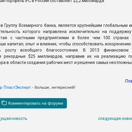
й портфель IFC в России составляет $2,2 миллиарда.
 в Группу Всемирного банка, является крупнейшим глобальным и
ятельность которого направлена исключительно на поддержку
ботая с частными предприятиями в более чем 100 странах
ши капитал, опыт и влияние, чтобы способствовать искоренению
ть росту всеобщего благосостояния. В 2013 финансовом
и рекордные $25 миллиардов, направив их на реализацию п
ора в области создания рабочих мест и решения самых неотложн
Пла
ер ПластЭксперт
- больше, интересней!
ущая новость
следующая ново