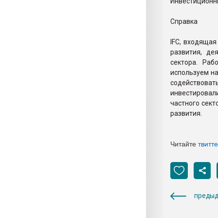
Инвестиционны
Справка
IFC, входящая
развития, де
сектора. Ра
используем на
содействова
инвестировал
частного сект
развития.
Читайте
твитт
предыд