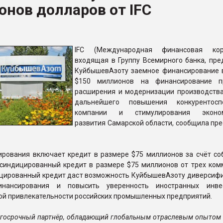
нов долларов от IFC
рный цвет
ФОРУМ
IFC (Международная финансовая корп
входящая в Группу Всемирного банка, пре
КуйбышевАзоту заемное финансирование 
$150 миллионов на финансирование п
расширения и модернизации производства
дальнейшего повышения конкурентоспо
компании и стимулирования эконом
развития Самарской области, сообщила пре
ирования включает кредит в размере $75 миллионов за счёт со
и синдицированный кредит в размере $75 миллионов от трех ком
ицированный кредит даст возможность КуйбышевАзоту диверсиф
инансирования и повысить уверенность иностранных инве
ой привлекательности российских промышленных предприятий.
лгосрочный партнёр, обладающий глобальным отраслевым опытом 