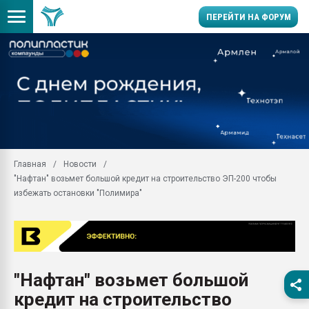
ПЕРЕЙТИ НА ФОРУМ
11.09.2020 Нанотрубки
универсальны, что рос
умельцы изготовили м
колонок полностью из 
Продажа готового бизн
производство SPC лам
цикла
Главная
Новости
"Нафтан" возьмет большой кредит на строительство ЭП-200 чтобы
29.07.2026 ФРП помог 
заводу пластмасс" зах
избежать остановки "Полимира"
ППЭ
Помощь в подборе мат
Вакуум-формовочные 
ближайшее подмосковье
Подмосковье, Москва
"Нафтан" возьмет большой
кредит на строительство
28.07.2026 Автоматиза
первый план в перераб