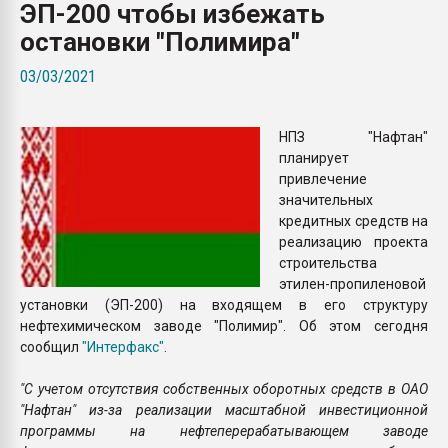
ЭП-200 чтобы избежать
пластмасс
остановки "Полимира"
28.07.2026 "Техноникол
ситуацией на строител
03/03/2021
ПЕРЕЙТИ НА 
НПЗ "Нафтан"
планирует
привлечение
значительных
кредитных средств на
реализацию проекта
строительства
этилен-пропиленовой
установки (ЭП-200) на входящем в его структуру
нефтехимическом заводе "Полимир". Об этом сегодня
сообщил
"Интерфакс"
.
"С учетом отсутствия собственных оборотных средств в ОАО
"Нафтан" из-за реализации масштабной инвестиционной
программы на нефтеперерабатывающем заводе