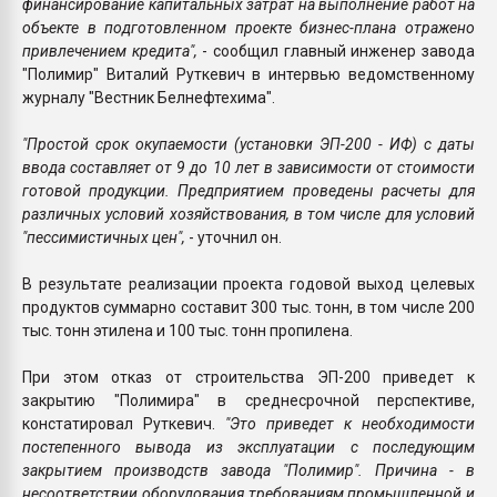
финансирование капитальных затрат на выполнение работ на
объекте в подготовленном проекте бизнес-плана отражено
привлечением кредита",
- сообщил главный инженер завода
"Полимир" Виталий Руткевич в интервью ведомственному
журналу "Вестник Белнефтехима".
"Простой срок окупаемости (установки ЭП-200 - ИФ) с даты
ввода составляет от 9 до 10 лет в зависимости от стоимости
готовой продукции. Предприятием проведены расчеты для
различных условий хозяйствования, в том числе для условий
"пессимистичных цен",
- уточнил он.
В результате реализации проекта годовой выход целевых
продуктов суммарно составит 300 тыс. тонн, в том числе 200
тыс. тонн этилена и 100 тыс. тонн пропилена.
При этом отказ от строительства ЭП-200 приведет к
закрытию "Полимира" в среднесрочной перспективе,
констатировал Руткевич.
"Это приведет к необходимости
постепенного вывода из эксплуатации с последующим
закрытием производств завода "Полимир". Причина - в
несоответствии оборудования требованиям промышленной и