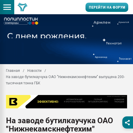
ПЕРЕЙТИ НА ФОРУМ
Продажа готового бизн
производство SPC лам
цикла
29.07.2026 ФРП помог 
заводу пластмасс" зах
ППЭ
Главная
Новости
Помощь в подборе мат
На заводе бутилкаучука ОАО "Нижнекамскнефтехим" выпущена 200-
Вакуум-формовочные 
тысячная тонна ГБК
ближайшее подмосковье
Подмосковье, Москва
28.07.2026 Автоматиза
первый план в перераб
пластмасс
На заводе бутилкаучука ОАО
28.07.2026 "Техноникол
"Нижнекамскнефтехим"
ситуацией на строител