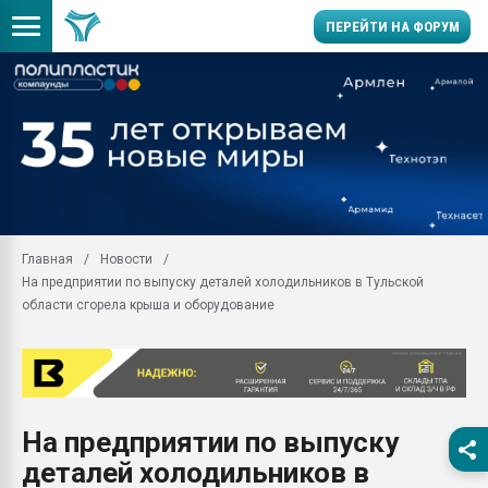
ПЕРЕЙТИ НА ФОРУМ
Помощь в подборе мат
Вакуум-формовочные 
ближайшее подмосковье
Подмосковье, Москва
28.07.2026 Автоматиза
первый план в перераб
Главная
Новости
пластмасс
На предприятии по выпуску деталей холодильников в Тульской
28.07.2026 "Техноникол
области сгорела крыша и оборудование
ситуацией на строител
Всё, что касается выду
бутылок
Материал поверхности 
вакуумного формовани
На предприятии по выпуску
деталей холодильников в
Продам отходы Компо
поликарбоната и АБС-п