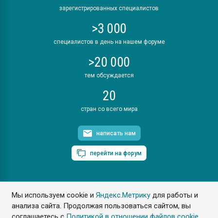
зарегистрированных специалистов
>3 000
специалистов в день на нашем форуме
>20 000
тем обсуждается
20
стран со всего мира
написать нам
перейти на форум
Мы используем cookie и
Яндекс.Метрику
для работы и
ПластЭксперт © 2006. Все права защищены
анализа сайта. Продолжая пользоваться сайтом, вы
Разрешается копирование материалов сайта с обязательной
ссылкой на www.e-plastic.ru
соглашаетесь с
Политикой в отношении файлов cookie
.