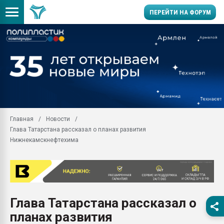
ПЕРЕЙТИ НА ФОРУМ
Продажа готового бизн
производство SPC лам
цикла
29.07.2026 ФРП помог 
заводу пластмасс" зах
ППЭ
Главная
Новости
Помощь в подборе мат
Глава Татарстана рассказал о планах развития
Вакуум-формовочные 
Нижнекамскнефтехима
ближайшее подмосковье
Подмосковье, Москва
28.07.2026 Автоматиза
первый план в перераб
пластмасс
Глава Татарстана рассказал о
28.07.2026 "Техноникол
планах развития
ситуацией на строител