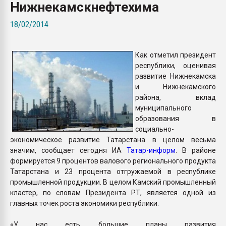
Нижнекамскнефтехима
Всё, что касается выду
бутылок
18/02/2014
ПЕРЕЙТИ НА 
Как отметил президент
республики, оценивая
развитие Нижнекамска
и Нижнекамского
района, вклад
муниципального
образования в
социально-
экономическое развитие Татарстана в целом весьма
значим, сообщает сегодня ИА
Татар-информ
. В районе
формируется 9 процентов валового регионального продукта
Татарстана и 23 процента отгружаемой в республике
промышленной продукции. В целом Камский промышленный
кластер, по словам Президента РТ, является одной из
главных точек роста экономики республики.
«У нас есть большие планы развития