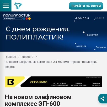
ПЕРЕЙТИ НА ФОРУМ
Продажа готового бизн
производство SPC лам
цикла
29.07.2026 ФРП помог 
заводу пластмасс" зах
ППЭ
Главная
Новости
Помощь в подборе мат
На новом олефиновом комплексе ЭП-600 смонтирован последний
Вакуум-формовочные 
реактор
ближайшее подмосковье
Подмосковье, Москва
28.07.2026 Автоматиза
первый план в перераб
пластмасс
На новом олефиновом
28.07.2026 "Техноникол
комплексе ЭП-600
ситуацией на строител