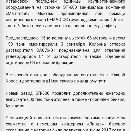
Установкой последней единицы крупнотоннажного
оборудования на стройке ЭП-600 занималась компания
«Mammoet». Монтаж производился при помощи
специального крана DEMAG CC грузоподъемностью 1,6 тыс.
тонн. Работы велись точно по спланированному графику.
Предпоследнюю, 16-ю колонну высотой 66 метров и весом
150 тонн смонтировали 3 сентября. Колонна отпарки
растворителя DA076-01 предназначена для отделения
углеводородов C4 от растворителя, а также отделения
ацетиленов C4 в боковой фракции.
Все крупнотоннажное оборудование изготовлено в Южной
Корее и доставлено в Нижнекамск по водному пути.
Новый завод ЭП-600 позволит дополнительно ежегодно
выпускать 600 тыс. тонн этилена, а также - пропилен, бензол,
бутадиен.
Реализацией проекта «Нижнекамскнефтехим» занимается
совместно с немецким концерном «Линде», базовое
соглашение с которым было подписано в июне 2017 года в