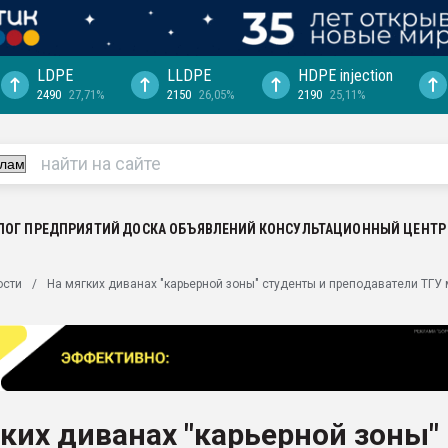
LDPE
LLDPE
HDPE injection
2490
27,71%
2150
26,05%
2190
25,11%
"Ижевскому
ватить рынок
ериала
машины:
, с.-в.
ЛОГ ПРЕДПРИЯТИЙ
ДОСКА ОБЪЯВЛЕНИЙ
КОНСУЛЬТАЦИОННЫЙ ЦЕНТР
ция выходит на
ости
На мягких диванах "карьерной зоны" студенты и преподаватели ТГУ
отке
ь" довольна
ьном рынке
ва ПЭТ
ких диванах "карьерной зоны"
пуансона для