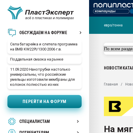
евро/тонна
29.07.2026 ФРП помог 
ОБСУЖДАЕМ НА ФОРУМЕ
заводу пластмасс" зах
ППЭ
Села батарейка и слетела программа
на BMB KW22PI/1300 2006 г.в.
Помощь в подборе мат
Поддельная смазка на рынке
Вакуум-формовочные 
ближайшее подмосковье
НОВОСТИ
КАТА
11.09.2020 Нанотрубки настолько
Подмосковье, Москва
универсальны, что российские
умельцы изготовили мембраны для
28.07.2026 Автоматиза
Главная
Нов
колонок полностью из них
первый план в перераб
пластмасс
ПЕРЕЙТИ НА ФОРУМ
28.07.2026 "Техноникол
ситуацией на строител
Всё, что касается выду
СПЕЦИАЛИСТАМ
бутылок
На мяг
ПОТРЕБИТЕЛЯМ
Материал поверхности 