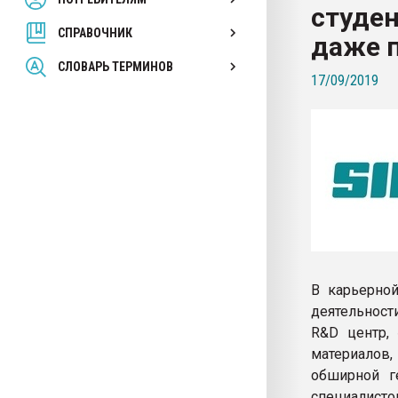
студен
вакуумного формовани
СПРАВОЧНИК
даже 
ПЕРЕЙТИ НА 
СЛОВАРЬ ТЕРМИНОВ
17/09/2019
В карьерной
деятельност
R&D центр,
материалов
обширной г
специалист