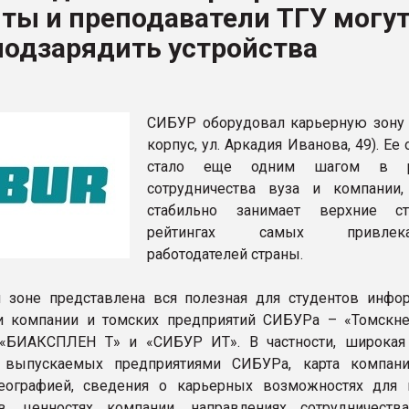
ты и преподаватели ТГУ могу
я
подзарядить устройства
ФОРУМ
СИБУР оборудовал карьерную зону 
корпус, ул. Аркадия Иванова, 49). Ее
стало еще одним шагом в р
сотрудничества вуза и компании,
стабильно занимает верхние с
рейтингах самых привлекат
работодателей страны.
 зоне представлена вся полезная для студентов инфо
и компании и томских предприятий СИБУРа – «Томскне
 «БИАКСПЛЕН Т» и «СИБУР ИТ». В частности, широкая
, выпускаемых предприятиями СИБУРа, карта компан
еографией, сведения о карьерных возможностях для
ов, ценностях компании, направлениях сотрудничест