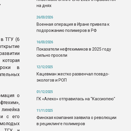
т
на днях
26/03/2026
Военная операция в Иране привела к
подорожанию полимеров в РФ
в ТГУ (6
16/03/2026
 открытие
Показатели нефтехимиков в 2025 году
азвитии
сильно просели
 которая
троки в
12/12/2025
Кацевман жестко развенчал псевдо-
ельных
экологов и РОП
01/12/2025
рмация о
ГК «Алеко» отправилась на "Кассиопею"
фтехим»,
 линейка
11/11/2025
ии с его
Финская компания заявила о революции
 молодых
в рециклинге полимеров
ва ТГУ и