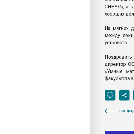
СИБУРа, а т
хороших дел
На мягких д
между лекц
устройств.
Поздравить
директор ОО
«Умные мат
факультета 
предыд