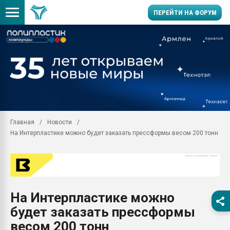
ПЕРЕЙТИ НА ФОРУМ
Продажа готового бизн
производство SPC лам
цикла
29.07.2026 ФРП помог 
заводу пластмасс" зах
ППЭ
Главная
Новости
Помощь в подборе мат
На Интерпластике можно будет заказать прессформы весом 200 тонн
Вакуум-формовочные 
ближайшее подмосковье
Подмосковье, Москва
28.07.2026 Автоматиза
первый план в перераб
На Интерпластике можно
пластмасс
будет заказать прессформы
28.07.2026 "Техноникол
ситуацией на строител
весом 200 тонн