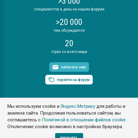
>3 000
специалистов в день на нашем форуме
>20 000
тем обсуждается
20
стран со всего мира
написать нам
перейти на форум
Мы используем cookie и
Яндекс.Метрику
для работы и
ПластЭксперт © 2006. Все права защищены
анализа сайта. Продолжая пользоваться сайтом, вы
Разрешается копирование материалов сайта с обязательной
ссылкой на www.e-plastic.ru
соглашаетесь с
Политикой в отношении файлов cookie
.
Отключение cookie возможно в настройках браузера.
Разработка сайта