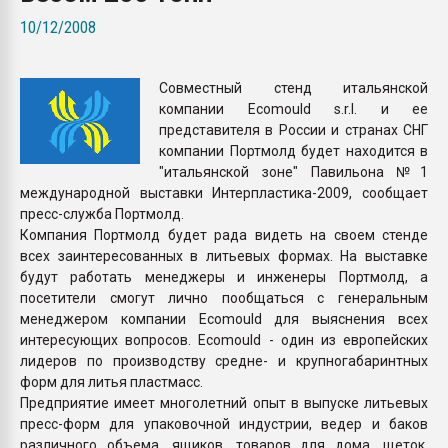
Всё, что касается выду
10/12/2008
бутылок
Совместный стенд итальянской
ПЕРЕЙТИ НА 
компании Ecomould s.r.l. и ее
представителя в России и странах СНГ
компании Портмолд будет находится в
"итальянской зоне" Павильона №1
международной выставки Интерпластика-2009, сообщает
пресс-служба Портмолд.
Компания Портмолд будет рада видеть на своем стенде
всех заинтересованных в литьевых формах. На выставке
будут работать менеджеры и инженеры Портмолд, а
посетители смогут лично пообщаться с генеральным
менеджером компании Ecomould для выяснения всех
интересующих вопросов. Ecomould - один из европейских
лидеров по производству средне- и крупногабаринтных
форм для литья пластмасс.
Предприятие имеет многолетний опыт в выпуске литьевых
пресс-форм для упаковочной индустрии, ведер и баков
различного объема, ящиков, товаров для дома, щеток,